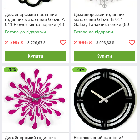
Дизайнерський настінний
Дизайнерський годинник
годинник металевий Glozis-A-
металевий Glozis-B-014
041 Flower Квітка чорний (48
Galaxy Галактика білий (50
см) [Метал, Відкрито,
см) [Метал, Відкритий,
Готово до відправки
Готово до відправки
Кольори]
2 795
2 995
₴
₴
3 726,67 ₴
3 993,33 ₴
Купити
Купити
–25%
–25%
Дизайнерський годинник
Ексклюзивний настінний