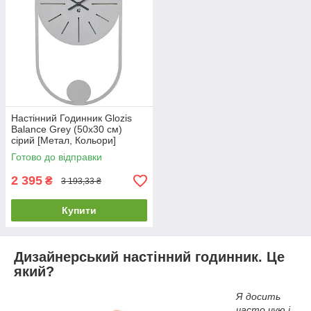
Настінний Годинник Glozis
Balance Grey (50х30 см)
сірий [Метал, Кольори]
Готово до відправки
2 395
₴
3 193,33 ₴
Купити
Дизайнерський настінний годинник. Це
який?
Я досить
часто чую і