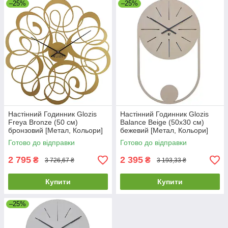
–25%
–25%
Настінний Годинник Glozis
Настінний Годинник Glozis
Freya Bronze (50 см)
Balance Beige (50х30 см)
бронзовий [Метал, Кольори]
бежевий [Метал, Кольори]
Готово до відправки
Готово до відправки
2 795
2 395
₴
₴
3 726,67 ₴
3 193,33 ₴
Купити
Купити
–25%