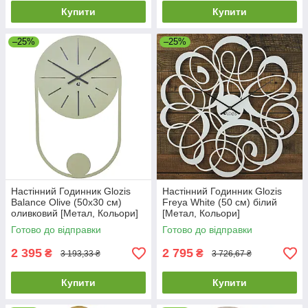
Купити
Купити
–25%
–25%
Настінний Годинник Glozis
Настінний Годинник Glozis
Balance Olive (50х30 см)
Freya White (50 см) білий
оливковий [Метал, Кольори]
[Метал, Кольори]
Готово до відправки
Готово до відправки
2 395
2 795
₴
₴
3 193,33 ₴
3 726,67 ₴
Купити
Купити