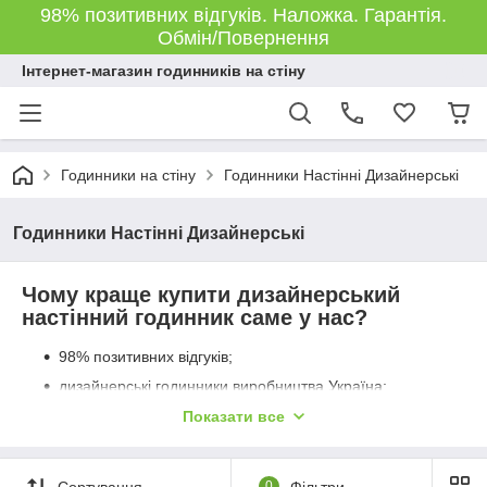
98% позитивних відгуків. Наложка. Гарантія.
Обмін/Повернення
Інтернет-магазин годинників на стіну
Годинники на стіну
Годинники Настінні Дизайнерські
Годинники Настінні Дизайнерські
Чому краще купити дизайнерський
настінний годинник саме у нас?
98% позитивних відгуків;
дизайнерські годинники виробництва Україна;
відправляємо наложеним платежем без
Показати все
передоплати;
швидке відправлення "Новою Поштою" або
"Укрпоштою" з власного складу в Харкові;
Сортування
0
Фільтри