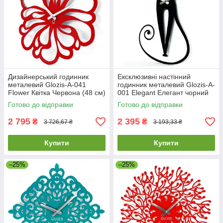
Дизайнерський годинник
Ексклюзивні настінний
металевий Glozis-A-041
годинник металевий Glozis-A-
Flower Квітка Червона (48 см)
001 Elegant Елегант чорний
[Метал, Відкритий, Кольори]
(56х33см) [Метал, Відкритий,
Готово до відправки
Готово до відправки
2 795
2 395
₴
₴
3 726,67 ₴
3 193,33 ₴
Купити
Купити
–25%
–25%