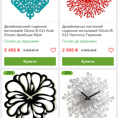
Дизайнерський годинник
Дизайнерські настінний
металевий Glozis-B-011 Arab
годинник металевий Glozis-B-
Dream Арабська Мрія
012 Harmony Гармонія
блакитні/бірюзові (50 см)
червоні (50 см) [Метал,
Готово до відправки
Готово до відправки
[Метал,
Відкрито,
2 495
2 995
₴
₴
3 326,67 ₴
3 993,33 ₴
Купити
Купити
–25%
–25%