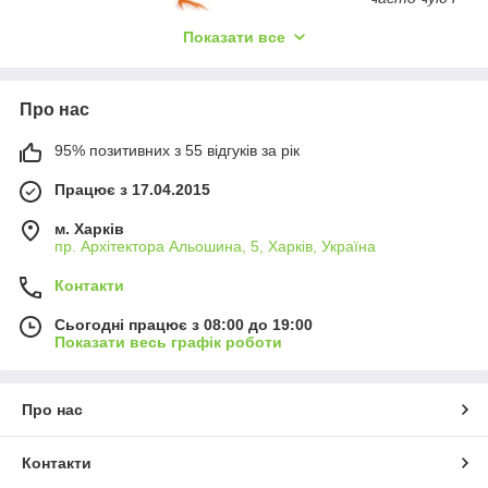
вживаю
Показати все
словосполуч
ення
«дизайнерсь
кий
Про нас
настінний
годинник».
95% позитивних з 55 відгуків за рік
При цьому
стикаюся з
Працює з 17.04.2015
тим, що не
всі
м. Харків
усвідомлюю
пр. Архітектора Альошина, 5, Харків, Україна
ть, що це. Є
Контакти
спільне
розуміння,
Сьогодні працює з 08:00 до 19:00
що це щось не масове, щось навіть ексклюзивне, можливо
Показати весь графік роботи
зроблене вручну. Але чітке розуміння є в небагатьох. То
що це означає?
Поняття "дизайнерські".
Про нас
За великим рахунком, будь-яку річ хтось вигадав, у неї є
творець – дизайнер, модельєр чи автор. Таким чином, будь-
Контакти
яка річ за визначенням є дизайнерською (авторською).