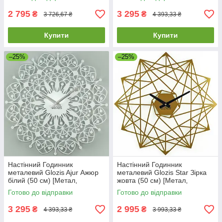
2 795
3 295
₴
₴
3 726,67 ₴
4 393,33 ₴
Купити
Купити
–25%
–25%
Настінний Годинник
Настінний Годинник
металевий Glozis Ajur Ажюр
металевий Glozis Star Зірка
білий (50 см) [Метал,
жовта (50 см) [Метал,
Відкритий, Кольори]
Відкритий, Кольори]
Готово до відправки
Готово до відправки
3 295
2 995
₴
₴
4 393,33 ₴
3 993,33 ₴