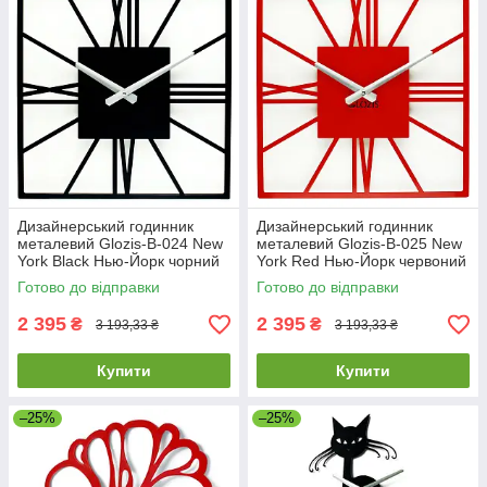
Дизайнерський годинник
Дизайнерський годинник
металевий Glozis-B-024 New
металевий Glozis-B-025 New
York Black Нью-Йорк чорний
York Red Нью-Йорк червоний
(35 см) [Метал, Відкритий,
(35 см) [Метал, Відкритий,
Готово до відправки
Готово до відправки
Кольори]
2 395
2 395
₴
₴
3 193,33 ₴
3 193,33 ₴
Купити
Купити
–25%
–25%