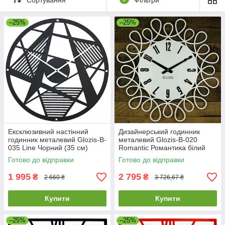
гарантія 12 місяців;
–25%
–25%
простий обмін та повернення без питань.
Ексклюзивний настінний
Дизайнерський годинник
годинник металевий Glozis-B-
металевий Glozis-B-020
035 Line Чорний (35 см)
Romantic Романтика білий
[Метал, Відкритий]
(50 см) [Метал, Відкритий,
Готово до відправки
Готово до відправки
Кольори]
1 995
2 795
₴
₴
2 660 ₴
3 726,67 ₴
Купити
Купити
–25%
–25%