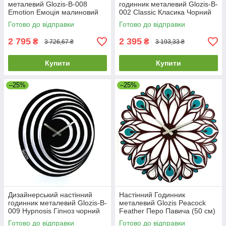
металевий Glozis-B-008
годинник металевий Glozis-B-
Emotion Емоція малиновий
002 Classic Класика Чорний
бузковий (50 см) [Метал,
(35 см) [Метал, Відкритий,
Готово до відправки
Готово до відправки
Відкритий,
2 795
2 395
₴
₴
3 726,67 ₴
3 193,33 ₴
Купити
Купити
–25%
–25%
Дизайнерський настінний
Настінний Годинник
годинник металевий Glozis-B-
металевий Glozis Peacock
009 Hypnosis Гіпноз чорний
Feather Перо Павича (50 см)
(50х45см) [Метал, Відкритий,
[Метал, Відкритий, Кольори]
Готово до відправки
Готово до відправки