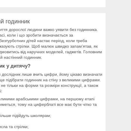
ий годинник
життя дорослої людини важко уявити без годинника.
асі, коли і що зробити визначається за
безтурботних дітей настає період, коли треба
оказують стрілки. Щоб малюк швидко запам'ятав, як
ідмовитись від наручних моделей, гаджетів. Головним
й настінний годинник.
ик у дитячу?
й дослідник лише вчить цифри, йому цікаво визначати
ще підібрати годинник на стіну з великими цифрами.
 не тільки на форми та розміри конструкції, а також
і:
великими арабськими цифрами, на першому етапі
меться, тому на циферблаті все має бути чітко та
ільше підійдуть школярам;
ла та стрілки;