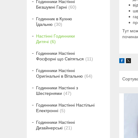
Годинники Настінні
ві
Безшумні Гарні
60
шв
га
Годинник в Кухню
пр
Їдальню
30
Тут мо
Настінні Годинники
починаю
Дитячі
6
Годинники Настінні
Фосфорні що Світяться
11
Годинники Настінні
Оригінальні в Вітальню
64
Годинники Настінні з
Шестернями
47
Годинники Настінні Настільні
Електронні
5
Годинники Настінні
Дизайнерські
21