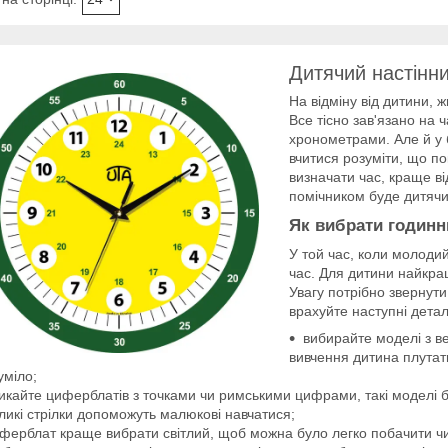
Дитячий настінн
На відміну від дитини, 
Все тісно зав'язано на ч
хронометрами. Але й у 
вчитися розуміти, що п
визначати час, краще в
помічником буде дитячи
Як вибрати годинн
У той час, коли молоди
час. Для дитини найкра
Увагу потрібно звернути
врахуйте наступні детал
вибирайте моделі з 
вивчення дитина плутати
уміло;
икайте циферблатів з точками чи римськими цифрами, такі моделі б
ликі стрілки допоможуть малюкові навчатися;
ферблат краще вибрати світлий, щоб можна було легко побачити чис