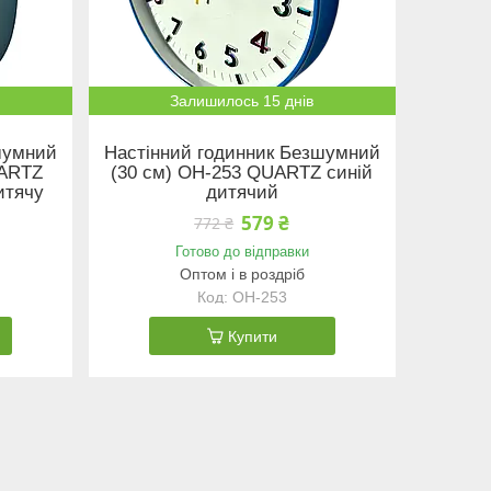
Залишилось 15 днів
шумний
Настінний годинник Безшумний
UARTZ
(30 см) OH-253 QUARTZ синій
итячу
дитячий
579 ₴
772 ₴
Готово до відправки
Оптом і в роздріб
OH-253
Купити