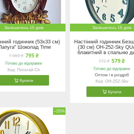
Залишилось 15 днів
Залишилось 15 днів
нний годинник (53х33 см)
Настінний годинник Без
Папуга" Шоколад Time
(30 см) OH-252-Sky Q
блакитний в спальню д
795 ₴
1 060 ₴
579 ₴
772 ₴
Готово до відправки
Готово до відправки
Попугай-Ch
Оптом і в роздріб
Купити
OH-252-Sky
Купити
–25%