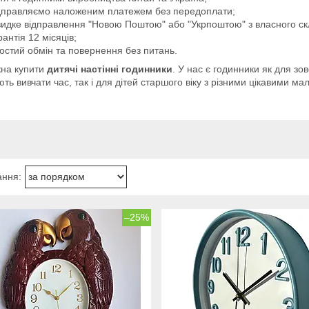
дправляємо наложеним платежем без передоплати;
идке відправлення "Новою Поштою" або "Укрпоштою" з власного скл
рантія 12 місяців;
остий обмін та повернення без питань.
жна купити
дитячі настінні годинники
. У нас є годинники як для зов
ть вивчати час, так і для дітей старшого віку з різними цікавими м
–25%