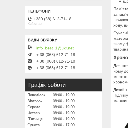
що
Пам'ята
запам'я
+380 (68) 612-71-18
швидког
Київстар
ходу, щ
Сучасні
матеріа
якому ф
info_best_1@ukr.net
тварина
+ 38 (068) 612-71-18
Хроно
+ 38 (068) 612-71-18
Для шко
+ 38 (068) 612-71-18
йому до
можете 
хроном
Графік роботи
Дизайн 
Понеділок
08:00
19:00
Підлітк
магазин
Вівторок
08:00
19:00
Середа
08:00
19:00
Четвер
08:00
19:00
Пʼятниця
08:00
19:00
Субота
09:00
17:00