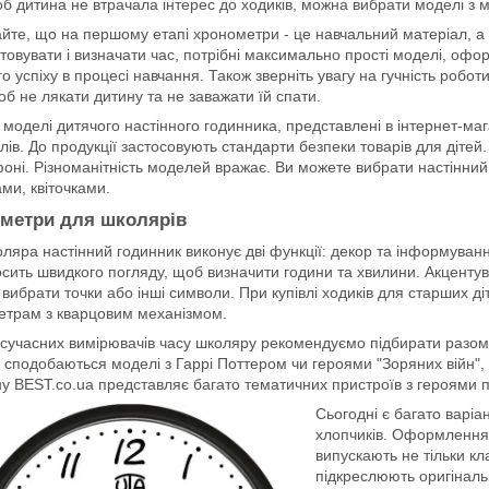
б дитина не втрачала інтерес до ходиків, можна вибрати моделі з 
йте, що на першому етапі хронометри - це навчальний матеріал, а н
товувати і визначати час, потрібні максимально прості моделі, офор
о успіху в процесі навчання. Також зверніть увагу на гучність робо
об не лякати дитину та не заважати їй спати.
 моделі дитячого настінного годинника, представлені в інтернет-маг
лів. До продукції застосовують стандарти безпеки товарів для дітей.
оні. Різноманітність моделей вражає. Ви можете вибрати настінний
ми, квіточками.
метри для школярів
ляра настінний годинник виконує дві функції: декор та інформування
сить швидкого погляду, щоб визначити години та хвилини. Акцентув
вибрати точки або інші символи. При купівлі ходиків для старших ді
етрам з кварцовим механізмом.
сучасних вимірювачів часу школяру рекомендуємо підбирати разом і
у сподобаються моделі з Гаррі Поттером чи героями "Зоряних війн"
у BEST.co.ua представляє багато тематичних пристроїв з героями по
Сьогодні є багато варіан
хлопчиків. Оформлення
випускають не тільки кла
підкреслюють оригіналь