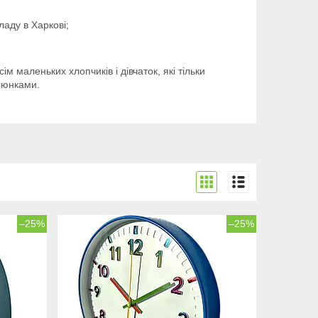
аду в Харкові;
сім маленьких хлопчиків і дівчаток, які тільки
алюнками.
–25%
–25%