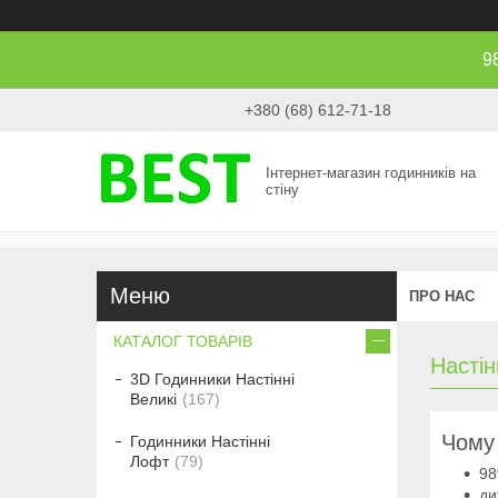
9
+380 (68) 612-71-18
Інтернет-магазин годинників на
стіну
ПРО НАС
КАТАЛОГ ТОВАРІВ
Настін
3D Годинники Настінні
Великі
167
Чому 
Годинники Настінні
Лофт
79
98
ди