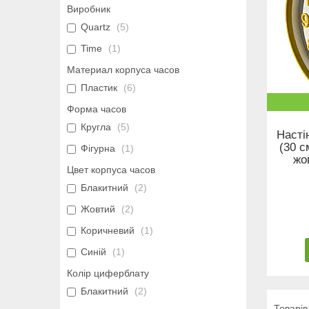
Виробник
Quartz
5
Time
1
Материал корпуса часов
Пластик
6
Форма часов
Кругла
5
Насті
(30 
Фігурна
1
жо
Цвет корпуса часов
Блакитний
2
Жовтий
2
Коричневий
1
Синій
1
Колір циферблату
Блакитний
2