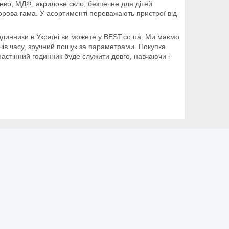
ево, МДФ, акрилове скло, безпечне для дітей.
орова гама. У асортименті переважають пристрої від
годинники в Україні ви можете у BEST.co.ua. Ми маємо
чів часу, зручний пошук за параметрами. Покупка
настінний годинник буде служити довго, навчаючи і