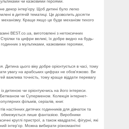
мультиками чи казковими героями.
е декор інтер'єру. Щоб дитині було легко
млені в дитячій тематиці. Це дозволить досягти
ти механізму. Краще якщо це буде механізм тихого
азині BEST.co.ua, виготовлені з нетоксичних
 Стрілки та цифри великі, їх добре видно на будь-
 годинник з мультиками, казковими героями,
. Дитина цього віку добре орієнтується в часі, тому
ати увагу на арабських цифрах не обов'язково. Ви
тей важлива точність, тому краще віддати перевагу
з дитиною чи орієнтуючись на його інтереси.
, Бетманом чи Суперменом. Колекція інтернет-
пулярних фільмів, серіалів, книг.
тів настінних дитячих годинників для дівчаток та
 обмежується лише фантазією. Виробники
сичні круглі пристрої, а також квадратні, фігурні, які
ний інтер'єр. Можна вибирати різноманітні