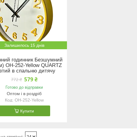
Залишилось 15 днів
нний годинник Безшумний
см) OH-252-Yellow QUARTZ
втий в спальню дитячу
579 ₴
772 ₴
Готово до відправки
Оптом і в роздріб
OH-252-Yellow
Купити