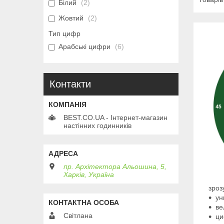
Білий
2
Жовтий
2
Тип цифр
Арабські цифри
6
Контакти
BEST.CO.UA - Інтернет-магазин
настінних годинників
пр. Архітектора Альошина, 5,
Харків, Україна
зроз
ун
ве
Світлана
ци