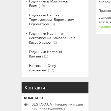
Укрпошт
Годинники із Маятником
Боєм
19
Приємн
Годинники Настінні з
Відпові
Термометром, Барометром,
якості,
Гігрометром
6
підляга
Годинники Настінні з
Логотипом на Замовлення в
Києві, Харкові
2
Годинники Настільні
Камінні
11
Наліпки на Стіну
Дзеркальні
17
Контакти
BEST.CO.UA - Інтернет-магазин
настінних годинників