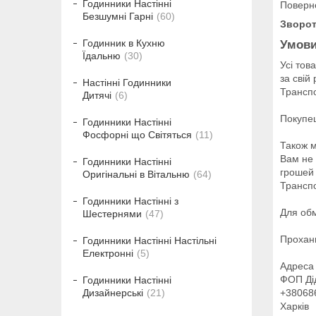
Годинники Настінні
Поверн
Безшумні Гарні
60
Зворот
Годинник в Кухню
Умови
Їдальню
30
Усі тов
за свій
Настінні Годинники
Транспо
Дитячі
6
Покупец
Годинники Настінні
Фосфорні що Світяться
11
Також м
Вам не 
Годинники Настінні
грошей 
Оригінальні в Вітальню
64
Транспо
Годинники Настінні з
Для обм
Шестернями
47
Проханн
Годинники Настінні Настільні
Електронні
5
Адреса 
ФОП Дід
Годинники Настінні
+38068
Дизайнерські
21
Харків
