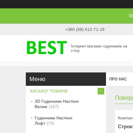
9
+380 (68) 612-71-18
Інтернет-магазин годинників на
стіну
ПРО НАС
КАТАЛОГ ТОВАРІВ
Повер
3D Годинники Настінні
Великі
167
Компані
Годинники Настінні
Лофт
79
Строк