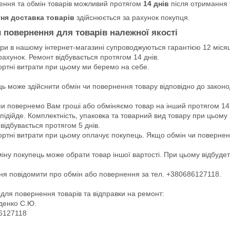
ення та обмін товарів можливий протягом
14 днів
після отримання 
ня доставка товарів
здійснюється за рахунок покупця.
 повернення для товарів належної якості
ари в нашому інтернет-магазині супроводжуються гарантією 12 місяц
 рахунок. Ремонт відбувається протягом 14 днів.

ртні витрати при цьому ми беремо на себе.

ь може здійснити обмін чи повернення товару відповідно до законод
и повернемо Вам гроші або обміняємо товар на інший протягом 14 д
підійде. Комплектність, упаковка та товарний вид товару при цьому
відбувається протягом 5 днів.

ртні витрати при цьому оплачує покупець. Якщо обмін чи повернен
іну покупець може обрати товар іншої вартості. При цьому відбудет
я повідомити про обмін або повернення за тел. +380686127118.

для повернення товарів та відправки на ремонт:

енко С.Ю.

6127118
