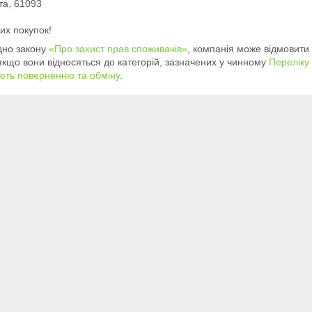
а, 61093  

их покупок!
дно закону
«Про захист прав споживачів»
, компанія може відмовити 
 якщо вони відносяться до категорій, зазначених у чинному
Переліку
ють поверненню та обміну
.