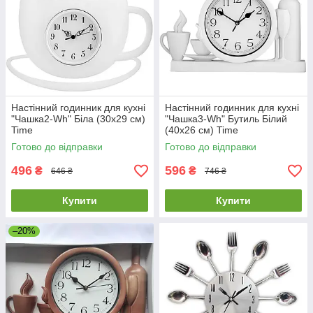
Настінний годинник для кухні
Настінний годинник для кухні
"Чашка2-Wh" Біла (30х29 см)
"Чашка3-Wh" Бутиль Білий
Time
(40х26 см) Time
Готово до відправки
Готово до відправки
496
596
₴
₴
646 ₴
746 ₴
Купити
Купити
–20%