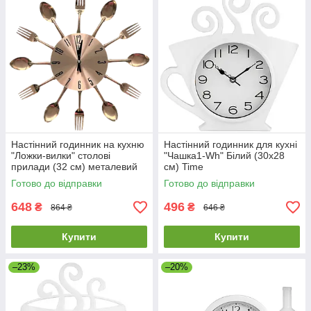
Настінний годинник на кухню
Настінний годинник для кухні
"Ложки-вилки" столові
"Чашка1-Wh" Білий (30х28
прилади (32 cм) металевий
см) Time
ЛВ-Мет-G Timelike™ мідні
Готово до відправки
Готово до відправки
648
496
₴
₴
864 ₴
646 ₴
Купити
Купити
–23%
–20%