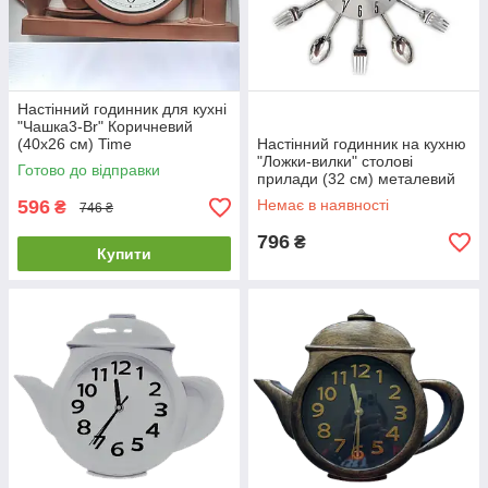
Настінний годинник для кухні
"Чашка3-Br" Коричневий
(40х26 см) Time
Настінний годинник на кухню
"Ложки-вилки" столові
Готово до відправки
прилади (32 cм) металевий
ЛВ-Мет-S Timelike™ сріблясті
596
Немає в наявності
₴
746 ₴
796
₴
Купити