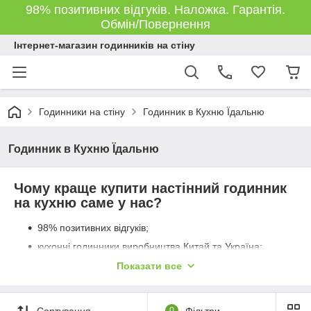
98% позитивних відгуків. Наложка. Гарантія.
Обмін/Повернення
Інтернет-магазин годинників на стіну
Годинники на стіну
Годинник в Кухню Їдальню
Годинник в Кухню Їдальню
Чому краще купити настінний годинник
на кухню саме у нас?
98% позитивних відгуків;
кухонні годинники виробництва Китай та Україна;
відправляємо наложеним платежем без
Показати все
передоплати;
швидке відправлення "Новою Поштою" або
"Укрпоштою" з власного складу в Харкові;
Сортування
0
Фільтри