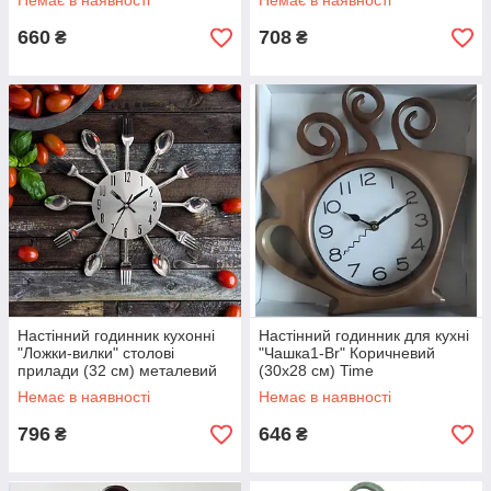
Немає в наявності
Немає в наявності
660
708
₴
₴
Настінний годинник кухонні
Настінний годинник для кухні
"Ложки-вилки" столові
"Чашка1-Br" Коричневий
прилади (32 cм) металевий
(30х28 см) Time
Time
Немає в наявності
Немає в наявності
796
646
₴
₴