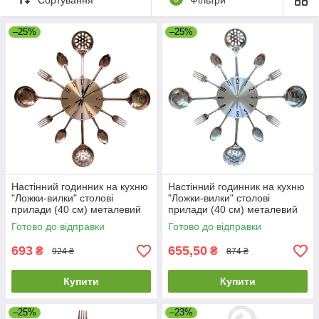
гарантія 12 місяців;
–25%
–25%
простий обмін та повернення без питань.
Тут можна купити
годинник на кухню, в їдальню
. У нас ви
знайдете настінні хронометри як класичних форм і
забарвлень так і сучасні металеві годинники у формі набору
столових предметів з веделками й ложками, інші цікаві
варіанти приладів для вимірювання часу в кухні або їдальні.
Настінний годинник на кухню
Настінний годинник на кухню
"Ложки-вилки" столові
"Ложки-вилки" столові
прилади (40 cм) металевий
прилади (40 cм) металевий
ЛВ-Мет-G-400 Timelike™
ЛВ-Мет-S-400 Timelike™
Готово до відправки
Готово до відправки
мідні
сріблясті
693
655,50
₴
₴
924 ₴
874 ₴
Купити
Купити
–25%
–23%