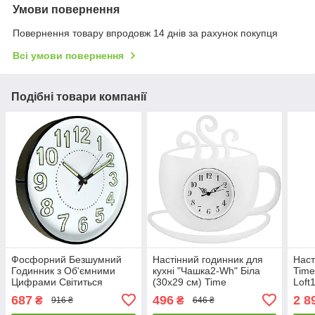
Умови повернення
Повернення товару впродовж 14 днів за рахунок покупця
Всі умови повернення
Подібні товари компанії
Фосфорний Безшумний
Настінний годинник для
Наст
Годинник з Об'ємними
кухні "Чашка2-Wh" Біла
Time
Цифрами Світиться
(30х29 см) Time
Loft
Люмінофор Настінний (30
золо
687
496
2 8
₴
₴
916 ₴
646 ₴
см) Timelike™ Ph-01-W