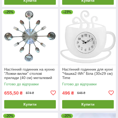
Купити
Купити
–25%
–23%
Настінний годинник на кухню
Настінний годинник для кухні
"Ложки-вилки" столові
"Чашка2-Wh" Біла (30х29 см)
прилади (40 cм) металевий
Time
ЛВ-Мет-S-400 Timelike™
Готово до відправки
Готово до відправки
сріблясті
655,50
496
₴
₴
874 ₴
646 ₴
Купити
Купити
–20%
–20%