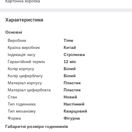
Картонна коробка
Характеристики
Основні
Виробник
Time
Країна виробник
Китай
Індикація часу
Стрілкова
Гарантійний термін
12 міс
Колір корпусу
Білий
Колір циферблату
Білий
Матеріал корпусу
Пластик
Матеріал циферблата
Пластик
Стан
Новий
Тип годинника
Настінний
Тип механізму
Кварцовий
Форма
Фігурна
Габаритні розміри годинників