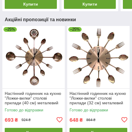
білий
Купити
Купити
Акційні пропозиції та новинки
–25%
–25%
Настінний годинник на кухню
Настінний годинник на кухню
"Ложки-вилки" столові
"Ложки-вилки" столові
прилади (40 cм) металевий
прилади (32 cм) металевий
ЛВ-Мет-G-400 Timelike™
ЛВ-Мет-G Timelike™ мідні
Готово до відправки
Готово до відправки
мідні
693
648
₴
₴
924 ₴
864 ₴