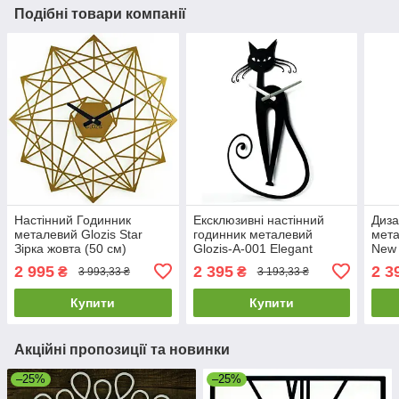
Подібні товари компанії
Настінний Годинник
Ексклюзивні настінний
Диза
металевий Glozis Star
годинник металевий
мета
Зірка жовта (50 см)
Glozis-A-001 Elegant
New 
[Метал, Відкритий,
Елегант чорний (56х33см)
чорн
2 995
2 395
2 3
₴
₴
3 993,33 ₴
3 193,33 ₴
Кольори]
[Метал, Відкритий,
Відк
Купити
Купити
Акційні пропозиції та новинки
–25%
–25%