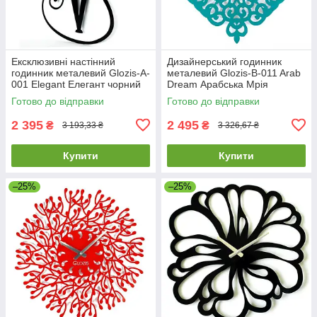
Ексклюзивні настінний
Дизайнерський годинник
годинник металевий Glozis-A-
металевий Glozis-B-011 Arab
001 Elegant Елегант чорний
Dream Арабська Мрія
(56х33см) [Метал, Відкритий,
блакитні/бірюзові (50 см)
Готово до відправки
Готово до відправки
[Метал,
2 395
2 495
₴
₴
3 193,33 ₴
3 326,67 ₴
Купити
Купити
–25%
–25%