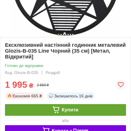
Ексклюзивний настінний годинник металевий
Glozis-B-035 Line Чорний (35 см) [Метал,
Відкритий]
Готово до відправки
Код: Glozis-B-035
Роздріб
1 995
₴
2 660 ₴
Економія
665 ₴
Залишилось
16 днів
Купити
або
Купити з