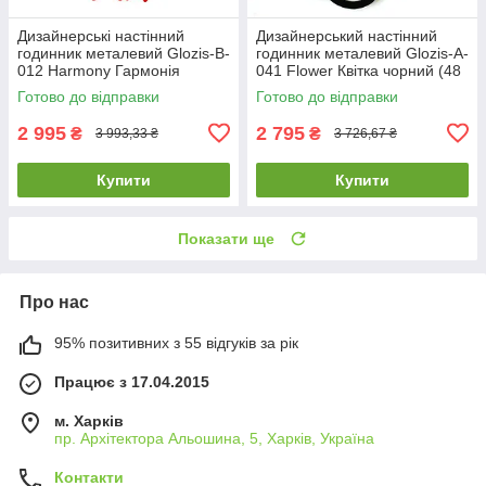
Дизайнерські настінний
Дизайнерський настінний
годинник металевий Glozis-B-
годинник металевий Glozis-A-
012 Harmony Гармонія
041 Flower Квітка чорний (48
червоні (50 см) [Метал,
см) [Метал, Відкрито,
Готово до відправки
Готово до відправки
Відкрито,
2 995
2 795
₴
₴
3 993,33 ₴
3 726,67 ₴
Купити
Купити
Показати ще
Про нас
95% позитивних з 55 відгуків за рік
Працює з 17.04.2015
м. Харків
пр. Архітектора Альошина, 5, Харків, Україна
Контакти