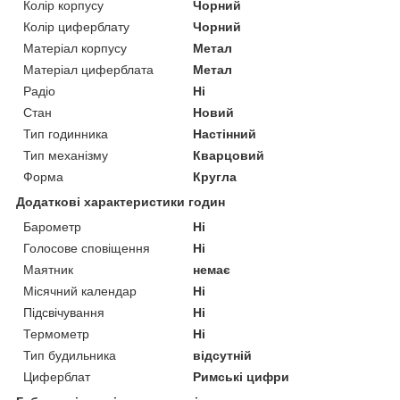
Колір корпусу
Чорний
Колір циферблату
Чорний
Матеріал корпусу
Метал
Матеріал циферблата
Метал
Радіо
Ні
Стан
Новий
Тип годинника
Настінний
Тип механізму
Кварцовий
Форма
Кругла
Додаткові характеристики годин
Барометр
Ні
Голосове сповіщення
Ні
Маятник
немає
Місячний календар
Ні
Підсвічування
Ні
Термометр
Ні
Тип будильника
відсутній
Циферблат
Римські цифри