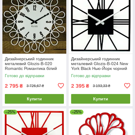
Дизайнерський годинник
Дизайнерський годинник
металевий Glozis-B-020
металевий Glozis-B-024 New
Romantic Романтика білий
York Black Нью-Йорк чорний
(50 см) [Метал, Відкритий,
(35 см) [Метал, Відкритий,
Готово до відправки
Готово до відправки
Кольори]
2 795
2 395
₴
₴
3 726,67 ₴
3 193,33 ₴
Купити
Купити
–25%
–25%