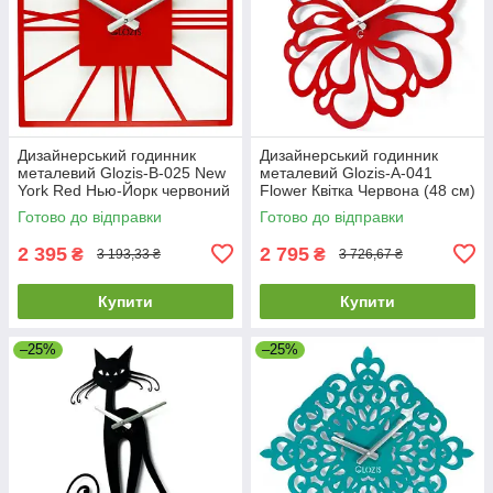
Дизайнерський годинник
Дизайнерський годинник
металевий Glozis-B-025 New
металевий Glozis-A-041
York Red Нью-Йорк червоний
Flower Квітка Червона (48 см)
(35 см) [Метал, Відкритий,
[Метал, Відкритий, Кольори]
Готово до відправки
Готово до відправки
Кольори]
2 395
2 795
₴
₴
3 193,33 ₴
3 726,67 ₴
Купити
Купити
–25%
–25%