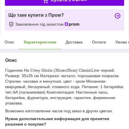
Що таке купити з Пром?
Замовлення під захистом
Опис
Характеристики
Доставка
Оплата
Умови 
Опис
Годинник На Стіну Glozis (35смх35см) ClassicLine чорний.
Размер: 35х35 см Материал: металл, порошковая покраска
Стрелки: часовая и минутная, цвет - хром Механизм:
кварцевый, бесшумный, плавного хода. Питание: 1 батарейка
тип АА (пальчиковая) Комплектация: Настенные часы,
батарейка, фурнитура, инструкция, гарантия, фирменная
упаковка.
Возможно изготовление часов под заказ в других цветах.
Нужна дополнительная информация для принятия
решения о покупке?