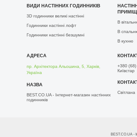
ВИДИ НАСТІННИХ ГОДИННИКІВ
НАСТІН
ПРИМІ
3D годинники великі настінні
В віталь
Годинники настінні лофт
В спальн
Годинники настінні безшумні
В кухню
+380 (68)
пр. Архітектора Альошина, 5, Харків,
Київстар
Україна
Світлана
BEST.CO.UA - Інтернет-магазин настінних
годинників