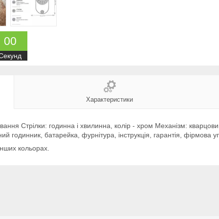
0
0
Секунд
Характеристики
ання Стрілки: годинна і хвилинна, колір - хром Механізм: кварцов
ий годинник, батарейка, фурнітура, інструкція, гарантія, фірмова у
інших кольорах.