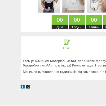
0
0
0
0
0
0
Днів
Годин
Хвилин
Опис
Розмір: 50х30 см Матеріал: метал, порошкове фарбув
батарейка тип АА (пальчикова) Комплектація: Настінн
Можливо виготовлення годинників під замовлення в 