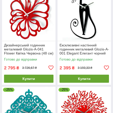
Дизайнерський годинник
Ексклюзивні настінний
металевий Glozis-A-041
годинник металевий Glozis-A-
Flower Квітка Червона (48 см)
001 Elegant Елегант чорний
[Метал, Відкритий, Кольори]
(56х33см) [Метал, Відкритий,
Готово до відправки
Готово до відправки
2 795
2 395
₴
₴
3 726,67 ₴
3 193,33 ₴
Купити
Купити
–25%
–25%