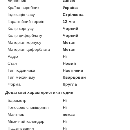
Виробник
Glozis
Країна виробник
Україна
Індикація часу
Стрілкова
Гарантійний термін
12 міс
Колір корпусу
Чорний
Колір циферблату
Чорний
Матеріал корпусу
Метал
Матеріал циферблата
Метал
Радіо
Ні
Стан
Новий
Тип годинника
Настінний
Тип механізму
Кварцовий
Форма
Кругла
Додаткові характеристики годин
Барометр
Ні
Голосове сповіщення
Ні
Маятник
немає
Місячний календар
Ні
Підсвічування
Ні