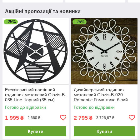
Акційні пропозиції та новинки
–25%
–25%
Ексклюзивний настінний
Дизайнерський годинник
годинник металевий Glozis-B-
металевий Glozis-B-020
035 Line Чорний (35 см)
Romantic Романтика білий
[Метал, Відкритий]
(50 см) [Метал, Відкритий,
Готово до відправки
Готово до відправки
Кольори]
1 995
2 795
₴
₴
2 660 ₴
3 726,67 ₴
Купити
Купити