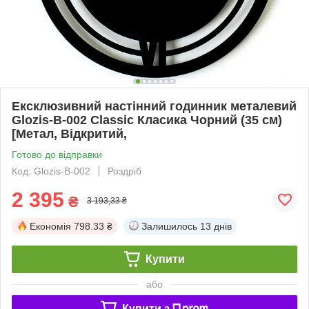
Ексклюзивний настінний годинник металевий
Glozis-B-002 Classic Класика Чорний (35 см)
[Метал, Відкритий,
Готово до відправки
Код: Glozis-B-002
Роздріб
2 395
₴
3 193,33 ₴
Економія
798.33 ₴
Залишилось
13 днів
Купити
або
Купити з