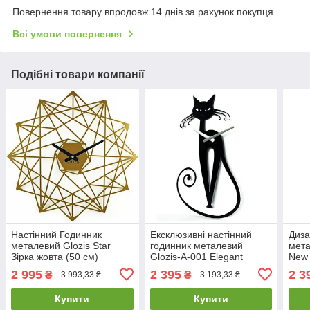
Повернення товару впродовж 14 днів за рахунок покупця
Всі умови повернення
Подібні товари компанії
Настінний Годинник
Ексклюзивні настінний
Диза
металевий Glozis Star
годинник металевий
мета
Зірка жовта (50 см)
Glozis-A-001 Elegant
New 
[Метал, Відкритий,
Елегант чорний (56х33см)
чорн
2 995
2 395
2 3
₴
₴
3 993,33 ₴
3 193,33 ₴
Кольори]
[Метал, Відкритий,
Відк
Купити
Купити