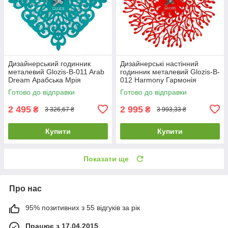
Дизайнерський годинник
Дизайнерські настінний
металевий Glozis-B-011 Arab
годинник металевий Glozis-B-
Dream Арабська Мрія
012 Harmony Гармонія
блакитні/бірюзові (50 см)
червоні (50 см) [Метал,
Готово до відправки
Готово до відправки
[Метал,
Відкрито,
2 495
2 995
₴
₴
3 326,67 ₴
3 993,33 ₴
Купити
Купити
Показати ще
Про нас
95% позитивних з 55 відгуків за рік
Працює з 17.04.2015