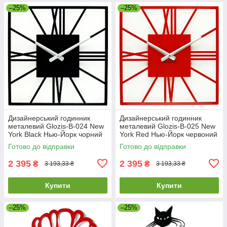
–25%
–25%
Дизайнерський годинник
Дизайнерський годинник
металевий Glozis-B-024 New
металевий Glozis-B-025 New
York Black Нью-Йорк чорний
York Red Нью-Йорк червоний
(35 см) [Метал, Відкритий,
(35 см) [Метал, Відкритий,
Готово до відправки
Готово до відправки
Кольори]
2 395
2 395
₴
₴
3 193,33 ₴
3 193,33 ₴
Купити
Купити
–25%
–25%