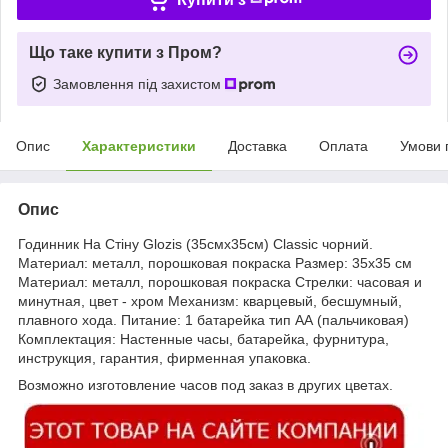
Що таке купити з Пром?
Замовлення під захистом
Опис
Характеристики
Доставка
Оплата
Умови 
Опис
Годинник На Стіну Glozis (35смх35см) Classic чорний.
Материал: металл, порошковая покраска Размер: 35х35 см
Материал: металл, порошковая покраска Стрелки: часовая и
минутная, цвет - хром Механизм: кварцевый, бесшумный,
плавного хода. Питание: 1 батарейка тип АА (пальчиковая)
Комплектация: Настенные часы, батарейка, фурнитура,
инструкция, гарантия, фирменная упаковка.
Возможно изготовление часов под заказ в других цветах.