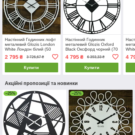
Настінний Годинник лофт
Настінний Годинник
Наст
металевий Glozis London
металевий Glozis Oxford
мета
White Лондон білий (50
Black Оксфорд чорний (70
Whit
см) [Метал, Кольори]
cм) [Метал, Відкритий,
cм) 
2 795
4 795
4 7
₴
₴
3 726,67 ₴
6 393,33 ₴
Кольори]
Коль
Купити
Купити
Акційні пропозиції та новинки
–25%
–25%