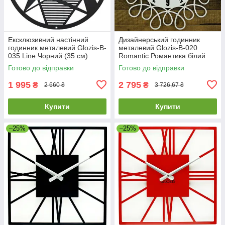
Ексклюзивний настінний
Дизайнерський годинник
годинник металевий Glozis-B-
металевий Glozis-B-020
035 Line Чорний (35 см)
Romantic Романтика білий
[Метал, Відкритий]
(50 см) [Метал, Відкритий,
Готово до відправки
Готово до відправки
Кольори]
1 995
2 795
₴
₴
2 660 ₴
3 726,67 ₴
Купити
Купити
–25%
–25%