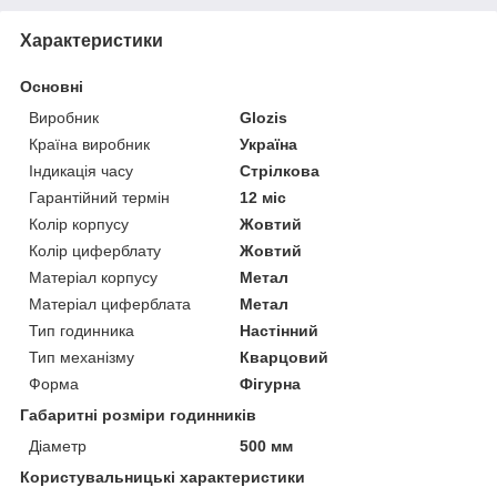
Характеристики
Основні
Виробник
Glozis
Країна виробник
Україна
Індикація часу
Стрілкова
Гарантійний термін
12 міс
Колір корпусу
Жовтий
Колір циферблату
Жовтий
Матеріал корпусу
Метал
Матеріал циферблата
Метал
Тип годинника
Настінний
Тип механізму
Кварцовий
Форма
Фігурна
Габаритні розміри годинників
Діаметр
500 мм
Користувальницькі характеристики