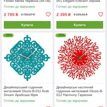
Flower Квітка Червона (48 см)
001 Elegant Елегант чорний
[Метал, Відкритий, Кольори]
(56х33см) [Метал, Відкритий,
Готово до відправки
Готово до відправки
2 795
2 395
₴
₴
3 726,67 ₴
3 193,33 ₴
Купити
Купити
–25%
–25%
Дизайнерський годинник
Дизайнерські настінний
металевий Glozis-B-011 Arab
годинник металевий Glozis-B-
Dream Арабська Мрія
012 Harmony Гармонія
блакитні/бірюзові (50 см)
червоні (50 см) [Метал,
Готово до відправки
Готово до відправки
[Метал,
Відкрито,