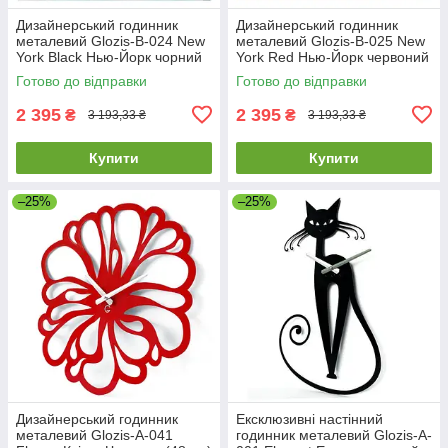
Дизайнерський годинник
Дизайнерський годинник
металевий Glozis-B-024 New
металевий Glozis-B-025 New
York Black Нью-Йорк чорний
York Red Нью-Йорк червоний
(35 см) [Метал, Відкритий,
(35 см) [Метал, Відкритий,
Готово до відправки
Готово до відправки
Кольори]
2 395
2 395
₴
₴
3 193,33 ₴
3 193,33 ₴
Купити
Купити
–25%
–25%
Дизайнерський годинник
Ексклюзивні настінний
металевий Glozis-A-041
годинник металевий Glozis-A-