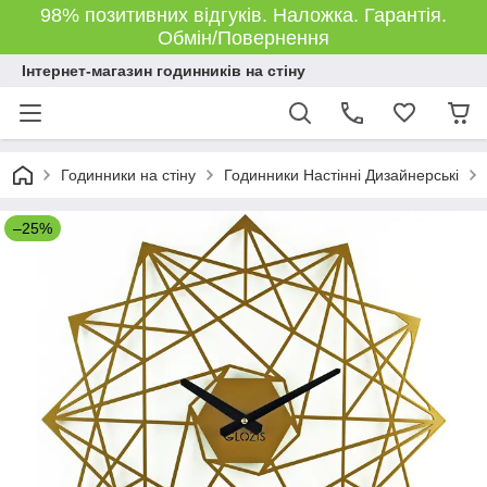
98% позитивних відгуків. Наложка. Гарантія.
Обмін/Повернення
Інтернет-магазин годинників на стіну
Годинники на стіну
Годинники Настінні Дизайнерські
–25%