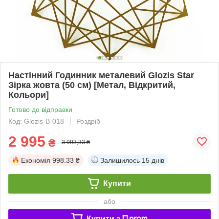
Настінний Годинник металевий Glozis Star
Зірка жовта (50 см) [Метал, Відкритий,
Кольори]
Готово до відправки
Код: Glozis-B-018
Роздріб
2 995
₴
3 993,33 ₴
Економія
998.33 ₴
Залишилось
15 днів
Купити
або
Купити з