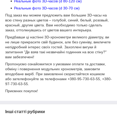
Реальные фото 3D-часов (d 80-120 см)
Реальные фото 3D-часов (d 30-70 см)
Под заказ мы можем предложить вам большие 3D-часы на
всю стену разных цветов – голубой, синий, белый, розовый,
красный, другие цвета. Вам необходимо только сделать
заказ, оттолкнувшись от цветов вашего интерьера.
Придбавши ці настінні 3D-хронометри великого діаметру, ви
не лише прикрасите свій будинок, але без сумніву, викличете
непідробний інтерес своїх гостей. Захоплені вигуки й
запитання "Де взяв такі незвичайні годинник на всю стіну?"
вам забезпечені!
Пропонуємо ознайомитися з умовами оплати та доставки,
обміну і повернення модульних хронометрів, замовити
вподобане виріб. При замовленні скористайтеся кошиком
або зателефонуйте за телефонами +380-95-730-63-55, +380-
97-730-63-55.
Приємних покупок!
Інші статті рубрики