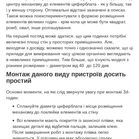
центру механізму до елементів циферблата - як у більшу, так
і у меншу сторону. Оптимальні відстані зазначені в описах.
Також можна поекспериментувати з формою розміщення
елементів великих годин - крім кола це може бути квадрат,
ромб, овал, інше розташування.
На перший погляд може здатися, що цим годинах потрібні
величезні площі стін у просторих приміщеннях. Але,
виходячи з досвіду, можемо точно і однозначно сказати, що ці
прилади для вимірювання часу цілком органічно виглядають
в невеликих приміщеннях. Тим більше, що існують моделі з
різними розмірами – діаметром від 40
до 120 див.
Монтаж даного виду пристроїв досить
простий
Основні моменти, на які слід звернути увагу при монтажі 3
d
-
годин:
Сплануйте діаметр циферблата і місце розміщення
механізму до поклейки елементів на стіну.
Всі елементи мають покриття із захисної плівки, яка
захищає деталі від відбитків пальців, залишків клею.
Після завершення робіт з монтажу плівка легко
знімається. У підсумку ми має абсолютно гладку