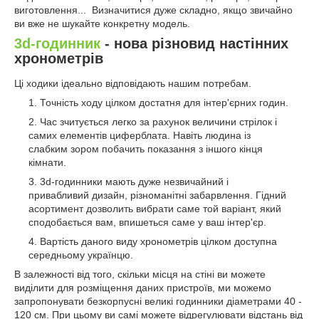
виготовлення...
Визначитися дуже складно, якщо звичайно
ви вже не шукайте конкретну модель.
3d-годинник
- нова різновид настінних
хронометрів
Ці ходики ідеально відповідають нашим потребам.
Точність ходу цілком достатня для інтер'єрних годин.
Час зчитується легко за рахунок величини стрілок і
самих елементів циферблата. Навіть людина із
слабким зором побачить показання з іншого кінця
кімнати.
3
d
-годинники мають дуже незвичайний і
привабливий дизайн, різноманітні забарвлення. Гідний
асортимент дозволить вибрати саме той варіант, який
сподобається вам, впишеться саме у ваш інтер'єр.
Вартість даного виду хронометрів цілком доступна
середньому українцю.
В залежності від того, скільки місця на стіні ви можете
виділити для розміщення даних пристроїв, ми можемо
запропонувати безкорпусні великі годинники діаметрами 40 -
120 см. При цьому ви самі можете відрегулювати відстань від