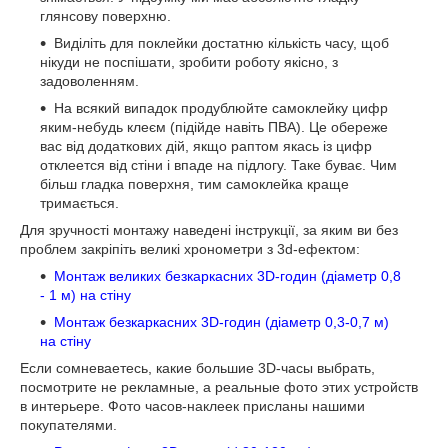
глянсову поверхню.
Виділіть для поклейки достатню кількість часу, щоб
нікуди не поспішати, зробити роботу якісно, з
задоволенням.
На всякий випадок продублюйте самоклейку цифр
яким-небудь клеєм (підійде навіть ПВА). Це обереже
вас від додаткових дій, якщо раптом якась із цифр
отклеется від стіни і впаде на підлогу. Таке буває. Чим
більш гладка поверхня, тим самоклейка краще
тримається.
Для зручності монтажу наведені інструкції, за яким ви без
проблем закріпіть великі хронометри з 3
d
-ефектом:
Монтаж великих безкаркасних 3D-годин (діаметр 0,8
- 1 м) на стіну
Монтаж безкаркасних 3D-годин (діаметр 0,3-0,7 м)
на стіну
Если сомневаетесь, какие большие 3D-часы выбрать,
посмотрите не рекламные, а реальные фото этих устройств
в интерьере. Фото часов-наклеек присланы нашими
покупателями.