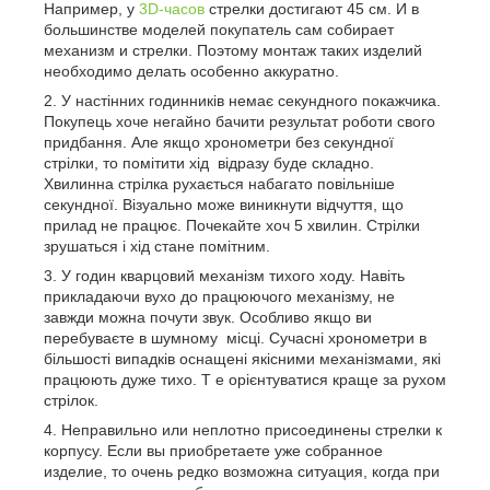
Например, у
3
D
-часов
стрелки достигают 45 см. И в
большинстве моделей покупатель сам собирает
механизм и стрелки. Поэтому монтаж таких изделий
необходимо делать особенно аккуратно.
У настінних годинників немає секундного покажчика.
Покупець хоче негайно бачити результат роботи свого
придбання. Але якщо хронометри без секундної
стрілки, то помітити хід
відразу буде складно.
Хвилинна стрілка рухається набагато повільніше
секундної. Візуально може виникнути відчуття, що
прилад не працює. Почекайте хоч 5 хвилин. Стрілки
зрушаться і хід стане помітним.
У годин кварцовий механізм тихого ходу. Навіть
прикладаючи вухо до працюючого механізму, не
завжди можна почути звук. Особливо якщо ви
перебуваєте в шумному
місці. Сучасні хронометри в
більшості випадків оснащені якісними механізмами, які
працюють дуже тихо. Т е орієнтуватися краще за рухом
стрілок.
Неправильно или неплотно присоединены стрелки к
корпусу. Если вы приобретаете уже собранное
изделие, то очень редко возможна ситуация, когда при