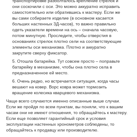
транспортировке разболталось крепление стрелок и
они соскочили с оси. Это можно аккуратно исправить
самостоятельно или обратившись к мастеру. Если же
вы сами собираете изделие (в основном касается
больших настенных 3Д-часов), то важно правильно
одеть указатели времени на ось – сначала часовую,
потом минутную. Проследите, чтобы отверстия в
основаниях стрелок плотно сели на соответствующие
элементы оси механизма. Плотно и аккуратно
закрутите сверху фиксатор.
Отошла батарейка. Тут совсем просто – поправьте
батарейку в механизме, чтобы она плотно села в
предназначенное ей место.
Очень редко, но встречается ситуация, когда часы
вешают на ковер. Ворс ковра может тормозить
вращение колесика кварцевого механизма.
Чаще всего случаются именно описанные выше случаи.
Если же пройдя по всем пунктам, вы поняли, что к вашим
часам они не имеют отношения, то обращайтесь к мастеру.
Если еще позволяет гарантийный срок и условия
эксплуатации настенных хронометров соблюдены, то
обращайтесь к продавцу или производителю.