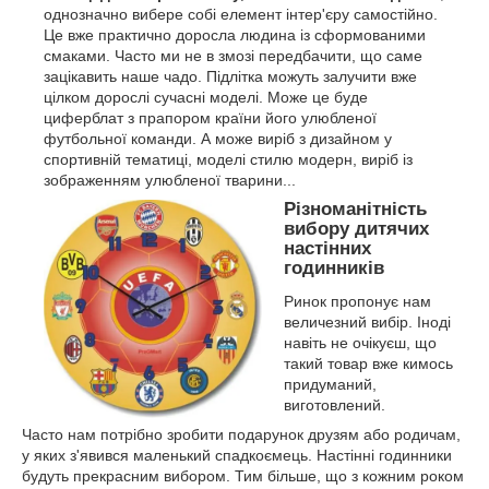
однозначно вибере собі елемент інтер'єру самостійно.
Це вже практично доросла людина із сформованими
смаками. Часто ми не в змозі передбачити, що саме
зацікавить наше чадо. Підлітка можуть залучити вже
цілком дорослі сучасні моделі. Може це буде
циферблат з прапором країни його улюбленої
футбольної команди. А може виріб з дизайном у
спортивній тематиці, моделі стилю модерн, виріб із
зображенням улюбленої тварини...
Різноманітність
вибору дитячих
настінних
годинників
Ринок пропонує нам
величезний вибір. Іноді
навіть не очікуєш, що
такий товар вже кимось
придуманий,
виготовлений.
Часто нам потрібно зробити подарунок друзям або родичам,
у яких з'явився маленький спадкоємець. Настінні годинники
будуть прекрасним вибором. Тим більше, що з кожним роком