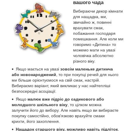
вашого чада
Вибираючи декор кімнати
для нащадка, ми,
звичайно ж, повинні
врахувати смак,
побажання господаря
помешкання. Але коли ми
говоримо «Дитина» то
можемо мати на увазі
чоловічка абсолютно
різного віку.
Якщо мається на увазі
зовсім маленьке дитинча
або новонароджений
, то при покупці речей для нього
ми більше орієнтуємося на свій смак, настрій.
Вибираємо варіант, який викликає у нас найтепліші
безпосередні асоціації.
Якщо
малюк вже підріс до садикового або
молодшого шкільного віку
, то цілком можна
залучити його до вибору. Але навіть якщо ви вибираєте
покупку самостійно, обов'язково врахуйте смаки
крихти, його захоплення.
Нащадок старшого віку, можливо навіть підліток
,