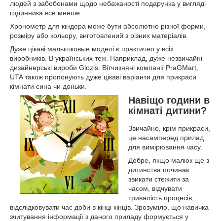
людей з забобонами щодо небажаності подарунка у вигляді
годинника все менше.
Хронометр для кіндера може бути абсолютно різної форми,
розміру або кольору, виготовлений з різних матеріалів.
Дуже цікаві малышковые моделі є практично у всіх
виробників. В українських теж. Наприклад, дуже незвичайні
дизайнерські вироби Glozis. Вітчизняні компанії PraGMart,
UTA також пропонують дуже цікаві варіанти для прикраси
кімнати сина чи доньки.
Навіщо години в
кімнаті дитини?
Звичайно, крім прикраси,
це насамперед прилад
для вимірювання часу.
Добре, якщо малюк ще з
дитинства починає
звикати стежити за
часом, відчувати
тривалість процесів,
відслідковувати час доби в кінці кінців. Зрозуміло, що навичка
зчитування інформації з даного приладу формується у