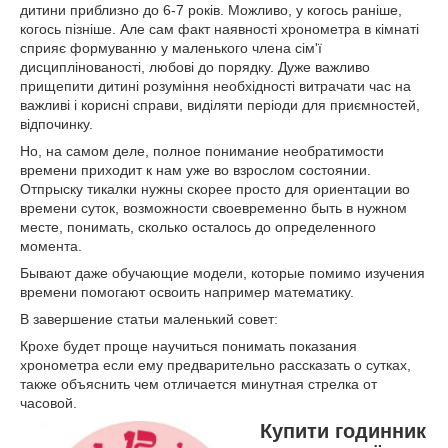
дитини приблизно до 6-7 років. Можливо, у когось раніше,
когось пізніше. Але сам факт наявності хронометра в кімнаті
сприяє формуванню у маленького члена сім'ї
дисциплінованості, любові до порядку. Дуже важливо
прищепити дитині розуміння необхідності витрачати час на
важливі і корисні справи, виділяти періоди для приємностей,
відпочинку.
Но, на самом деле, полное понимание необратимости
времени приходит к нам уже во взрослом состоянии.
Отпрыску тикалки нужны скорее просто для ориентации во
времени суток, возможности своевременно быть в нужном
месте, понимать, сколько осталось до определенного
момента.
Бывают даже обучающие модели, которые помимо изучения
времени помогают освоить например математику.
В завершение статьи маленький совет:
Крохе будет проще научиться понимать показания
хронометра если ему предварительно рассказать о сутках,
также объяснить чем отличается минутная стрелка от
часовой.
Купити годинник