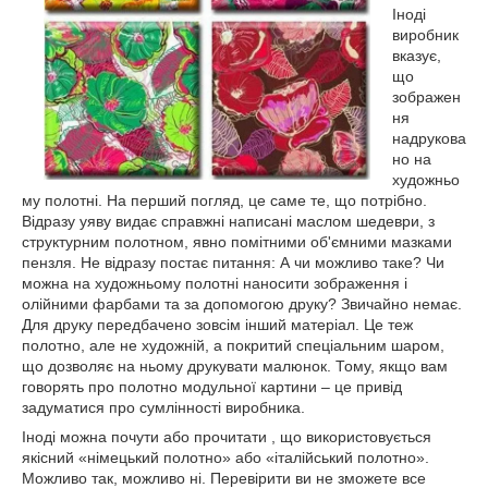
Іноді
виробник
вказує,
що
зображен
ня
надрукова
но на
художньо
му полотні. На перший погляд, це саме те, що потрібно.
Відразу уяву видає справжні написані маслом шедеври, з
структурним полотном, явно помітними об'ємними мазками
пензля. Не відразу постає питання: А чи можливо таке? Чи
можна на художньому полотні наносити зображення і
олійними фарбами та за допомогою друку? Звичайно немає.
Для друку передбачено зовсім інший матеріал. Це теж
полотно, але не художній, а покритий спеціальним шаром,
що дозволяє на ньому друкувати малюнок. Тому, якщо вам
говорять про полотно модульної картини – це привід
задуматися про сумлінності виробника.
Іноді можна почути або прочитати , що використовується
якісний «німецький полотно» або «італійський полотно».
Можливо так, можливо ні. Перевірити ви не зможете все