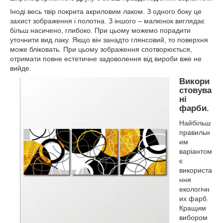
Іноді весь твір покрита акриловим лаком. З одного боку це
захист зображення і полотна. З іншого – малюнок виглядає
більш насичено, глибоко. При цьому можемо порадити
уточнити вид лаку. Якщо він занадто глянсовий, то поверхня
може бліковать. При цьому зображення спотворюється,
отримати повне естетичне задоволення від вироби вже не
вийде.
Викори
стовува
ні
фарби.
Найбільш
правильн
им
варіантом
є
використа
ння
екологічн
их фарб.
Кращим
вибором