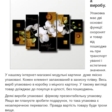
а
виробу.
Упаковка
має дві
основні
функції:
охоронят
и товар
від
пошкодже
нь при
транспорт
уванні і
естетичне
значення.
У нашому інтернет-магазині модульні картини
дуже якісно
упаковані. Кожен елемент запакований в захисну плівку. Весь
виріб упаковано в коробку з міцного картону. У такому вигляді
товар доїжджає до покупця в цілості, без пошкоджень.
Деякі вироби упаковані
фірмову презентабельну упаковку.
Якщо ви плануєте зробити подарунок, то така упаковка є
незаперечною перевагою. Правда вартість товару буде трохи
вище.