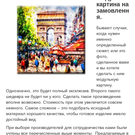
картина на
замовленн
я.
Бывают случаи,
когда нужен
именно
определенный
сюжет, или это
фото,
сделанное вами
и вы хотите
сделать с ним
модульную
картину.
Однозначно, это будет полный эксклюзив. Второго такого
шедевра не будет ни у кого. Сделать такое произведение
вполне возможно. Стоимость при этом увеличится совсем
немного. Самое сложное – это подобрать исходный
материал хорошего качества, чтобы готовое изделие имело
достойный вид.
При выборе производителей для сотрудничества нами были
учтены все перечисленные выше моменты.
Предлагаемые в