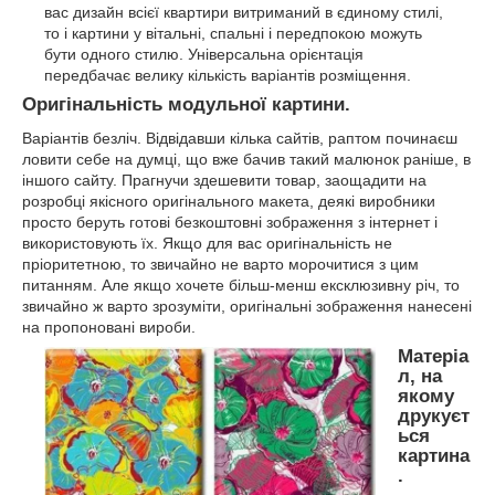
вас дизайн всієї квартири витриманий в єдиному стилі,
то і картини у вітальні, спальні і передпокою можуть
бути одного стилю. Універсальна орієнтація
передбачає велику кількість варіантів розміщення.
Оригінальність модульної картини.
Варіантів безліч. Відвідавши кілька сайтів, раптом починаєш
ловити себе на думці, що вже бачив такий малюнок раніше, в
іншого сайту. Прагнучи здешевити товар, заощадити на
розробці якісного оригінального макета, деякі виробники
просто беруть готові безкоштовні зображення з інтернет і
використовують їх. Якщо для вас оригінальність не
пріоритетною, то звичайно не варто морочитися з цим
питанням. Але якщо хочете більш-менш ексклюзивну річ, то
звичайно ж варто зрозуміти, оригінальні зображення нанесені
на пропоновані вироби.
Матеріа
л, на
якому
друкуєт
ься
картина
.