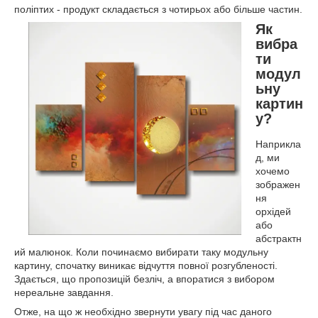
поліптих - продукт складається з чотирьох або більше частин.
Як
вибра
ти
модул
ьну
картин
у?
Наприкла
д, ми
хочемо
зображен
ня
орхідей
або
абстрактн
ий малюнок. Коли починаємо вибирати таку модульну
картину, спочатку виникає відчуття повної розгубленості.
Здається, що пропозицій безліч, а впоратися з вибором
нереальне завдання.
Отже, на що ж необхідно звернути увагу під час даного