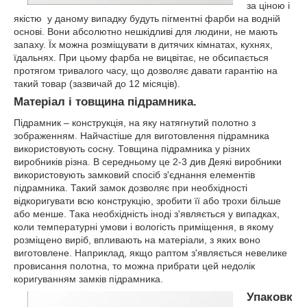
за ціною і
якістю
у даному випадку будуть пігментні фарби на водній
основі. Вони абсолютно нешкідливі для людини, не мають
запаху. Їх можна розміщувати в дитячих кімнатах, кухнях,
їдальнях. При цьому фарба не вицвітає, не обсипається
протягом тривалого часу, що дозволяє давати гарантію на
такий товар (зазвичай до 12 місяців).
Матеріал і товщина підрамника.
Підрамник – конструкція, на яку натягнутий полотно з
зображенням. Найчастіше для виготовлення підрамника
використовують сосну. Товщина підрамника у різних
виробників різна. В середньому це 2-3 див Деякі виробники
використовують замковий спосіб з'єднання елементів
підрамника. Такий замок дозволяє при необхідності
відкоригувати всю конструкцію, зробити її або трохи більше
або менше. Така необхідність іноді з'являється у випадках,
коли температурні умови і вологість приміщення, в якому
розміщено виріб, впливають на матеріали, з яких воно
виготовлене. Наприклад, якщо раптом з'являється невелике
провисання полотна, то можна прибрати цей недолік
коригуванням замків підрамника.
Упаковк