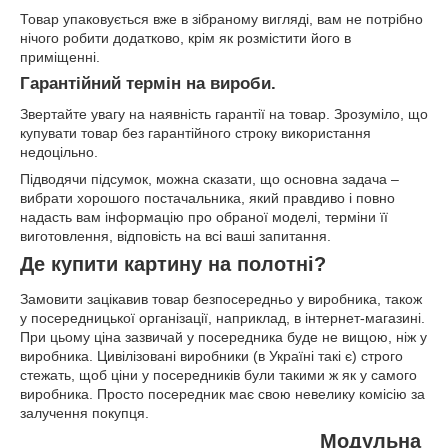
Товар упаковується вже в зібраному вигляді, вам не потрібно
нічого робити додатково, крім як розмістити його в
приміщенні.
Гарантійний термін на вироби.
Звертайте увагу на наявність гарантії на товар. Зрозуміло, що
купувати товар без гарантійного строку використання
недоцільно.
Підводячи підсумок, можна сказати, що основна задача –
вибрати хорошого постачальника, який правдиво і повно
надасть вам інформацію про обраної моделі, терміни її
виготовлення, відповість на всі ваші запитання.
Де купити картину на полотні?
Замовити зацікавив товар безпосередньо у виробника, також
у посередницької організації, наприклад, в інтернет-магазині.
При цьому ціна зазвичай у посередника буде не вищою, ніж у
виробника. Цивілізовані виробники (в Україні такі є) строго
стежать, щоб ціни у посередників були такими ж як у самого
виробника. Просто посередник має свою невелику комісію за
залучення покупця.
Модульна