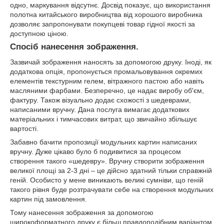
одно, маркування відсутнє. Досвід показує, що використання
полотна китайського виробництва від хорошого виробника
дозволяє запропонувати покупцеві товар гідної якості за
доступною ціною.
Спосіб нанесення зображення.
Зазвичай зображення наносять за допомогою друку. Іноді, як
додаткова опція, пропонується промальовування окремих
елементів текстурним гелем, вітражного пастою або навіть
масляними фарбами. Безперечно, це надає виробу об'єм,
фактуру. Також візуально додає схожості з шедеврами,
написаними вручну. Дана послуга вимагає додаткових
матеріальних і тимчасових витрат, що звичайно збільшує
вартості.
Забавно бачити пропозиції модульних картин написаних
вручну. Дуже цікаво було б подивитися за процесом
створення такого «шедевру». Вручну створити зображення
великої площі за 2-3 дні – це дійсно здатний тільки справжній
геній. Особисто у мене виникають великі сумніви, що геній
такого рівня буде розтрачувати себе на створення модульних
картин під замовлення.
Тому нанесення зображення за допомогою
широкоформатного друку є більш правдоподібним варіантом.