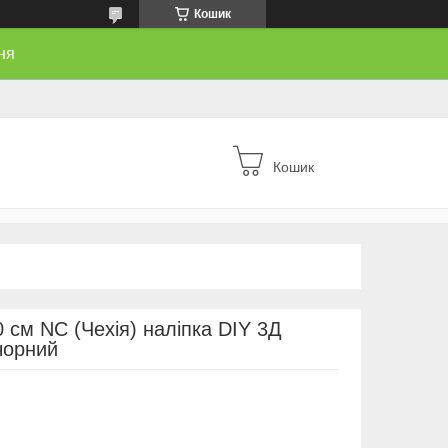
Кошик
ня
Кошик
 см NC (Чехія) наліпка DIY 3Д
чорний