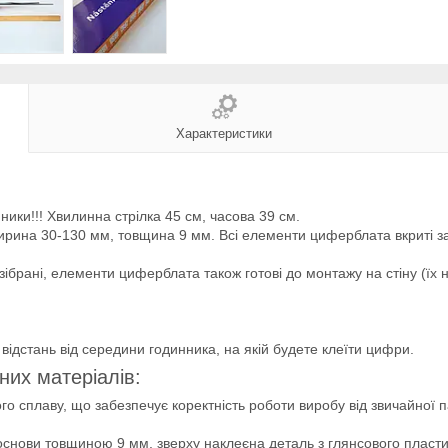
Характеристики
ники!!! Хвилинна стрілка 45 см, часова 39 см.
ирина 30-130 мм, товщина 9 мм. Всі елементи циферблата вкриті з
 зібрані, елементи циферблата також готові до монтажу на стіну (їх
відстань від середини годинника, на якій будете клеїти цифри.
них матеріалів:
ого сплаву, що забезпечує коректність роботи виробу від звичайної 
основи товщиною 9 мм, зверху наклеєна деталь з глянсового пласт