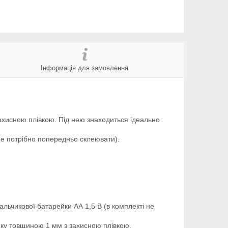
Інформація для замовлення
ахисною плівкою. Під нею знаходиться ідеально
 не потрібно попередньо склеювати).
пальчикової батарейки АА 1,5 В (в комплекті не
ику товщиною 1 мм з захисною плівкою.