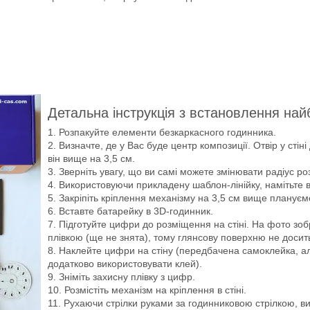
Детальна інструкція з встановлення най
Розпакуйте елементи безкаркасного годинника.
Визначте, де у Вас буде центр композиції. Отвір у стін
він вище на 3,5 см.
Зверніть увагу, що ви самі можете змінювати радіус р
Використовуючи прикладену шаблон-лінійку, намітьте в
Закріпіть кріплення механізму на 3,5 см вище плануєм
Вставте батарейку в 3D-годинник.
Підготуйте цифри до розміщення на стіні. На фото зоб
плівкою (ще не знята), тому глянсову поверхню не досит
Наклейте цифри на стіну (передбачена самоклейка, а
додатково використовувати клей).
Зніміть захисну плівку з цифр.
Розмістіть механізм на кріплення в стіні.
Рухаючи стрілки руками за годинниковою стрілкою, ви