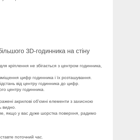
більшого 3D-годинника на стіну
і для кріплення не збігається з центром годинника,
озміщення цифр годинника і їх розташування.
ідстань від центру годинника до цифр.
ого центру годинника.
ражені акрилові об'ємні елементи з захисною
ь видно.
ле, якщо у вас дуже шорстка поверхня, радимо
ставте поточний час.