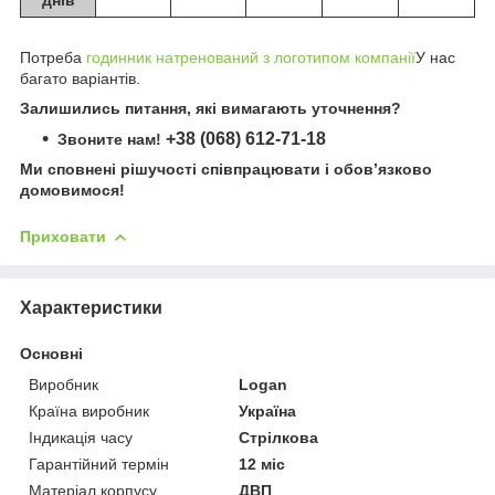
Потреба
годинник натренований з логотипом компанії
У нас
багато варіантів.
Залишились питання, які вимагають уточнення?
+38 (068) 612-71-18
Звоните нам!
Ми сповнені рішучості співпрацювати і обов’язково
домовимося!
Приховати
Характеристики
Основні
Виробник
Logan
Країна виробник
Україна
Індикація часу
Стрілкова
Гарантійний термін
12 міс
Матеріал корпусу
ДВП