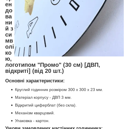
ен
до
ва
ни
й з
си
мв
олі
ко
ю,
логотипом "Промо" (30 cм) [ДВП,
відкриті] (від 20 шт.)
Основні характеристики:
Круглий годинник розміром 300 х 300 х 23 мм.
Матеріал корпусу - ДВП 3 мм.
Відкритий циферблат (без скла).
Механізм кварцовий.
Упаковка - картон.
Умови замовлених настінних годинника: