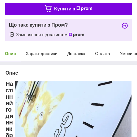
Купити з
Що таке купити з Пром?
Замовлення під захистом
Опис
Характеристики
Доставка
Оплата
Умови п
Опис
На
сті
нн
ий
го
ди
нн
ик
бр