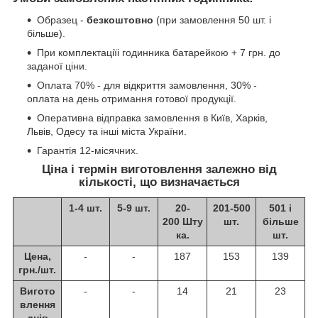
Образец -
безкоштовно
(при замовлення 50 шт. і
більше).
При комплектаціїі годинника батарейкою + 7 грн. до
заданої ціни.
Оплата 70% - для відкриття замовлення, 30% -
оплата на день отримання готової продукції.
Оперативна відправка замовлення в Київ, Харків,
Львів, Одесу та інші міста України.
Гарантія 12-місячних.
Ціна і термін виготовлення залежно від
кількості, що визначається
1-4 шт.
5-9 шт.
20-
201-500
501 і
200 Шту
шт.
більше
ка.
шт.
Цена,
-
-
187
153
139
грн./шт.
Вигото
-
-
14
21
23
влення
днів