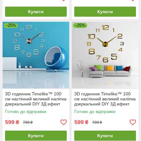
Купити
Купити
–25%
–25%
3D годинник Timelike™ 100
3D годинник Timelike™ 100
см настінний великий наліпка
см настінний великий наліпка
дзеркальний DIY 3Д ефект
дзеркальний DIY 3Д ефект
Арабські3-S сріблястий
Арабські3-G золотистий
Готово до відправки
Готово до відправки
599
599
₴
₴
799 ₴
799 ₴
Купити
Купити