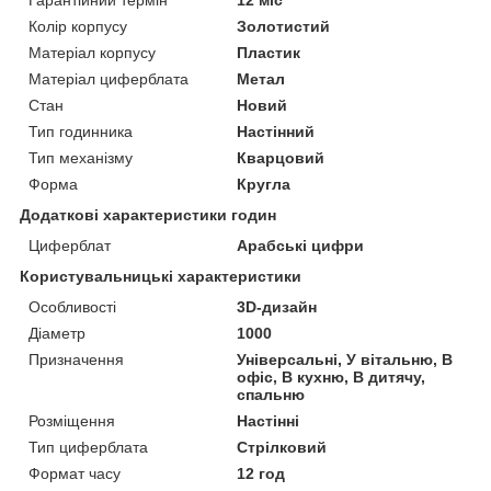
Гарантійний термін
12 міс
Колір корпусу
Золотистий
Матеріал корпусу
Пластик
Матеріал циферблата
Метал
Стан
Новий
Тип годинника
Настінний
Тип механізму
Кварцовий
Форма
Кругла
Додаткові характеристики годин
Циферблат
Арабські цифри
Користувальницькі характеристики
Особливості
3D-дизайн
Діаметр
1000
Призначення
Універсальні, У вітальню, В
офіс, В кухню, В дитячу,
спальню
Розміщення
Настінні
Тип циферблата
Стрілковий
Формат часу
12 год