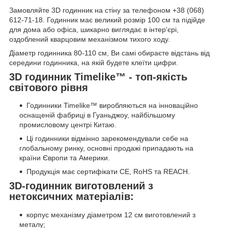
Замовляйте 3D годинник на стіну за телефоном +38 (068)
612-71-18. Годинник має великий розмір 100 см та підійде
для дома або офіса, шикарно виглядає в інтер'єрі,
оздоблений кварцовим механізмом тихого ходу.
Діаметр годинника 80-110 см, Ви самі обираєте відстань від
середини годинника, на якій будете клеїти цифри.
3D годинник Timelike™ - топ-якість
світового рівня
Годинники Timelike™ виробляються на інноваційно
оснащеній фабриці в Гуаньджоу, найбільшому
промисловому центрі Китаю.
Ці годинники відмінно зарекомендували себе на
глобальному ринку, основні продажі припадають на
країни Європи та Америки.
Продукція має сертифікати CE, RoHS та REACH.
3D-годинник виготовлений з
нетоксичних матеріалів:
корпус механізму діаметром 12 см виготовлений з
металу;