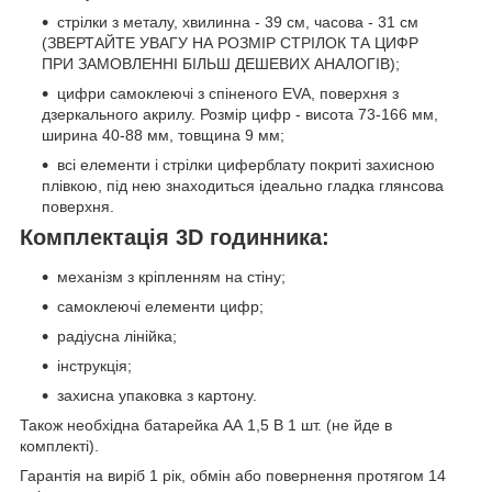
стрілки з металу, хвилинна - 39 см, часова - 31 см
(ЗВЕРТАЙТЕ УВАГУ НА РОЗМІР СТРІЛОК ТА ЦИФР
ПРИ ЗАМОВЛЕННІ БІЛЬШ ДЕШЕВИХ АНАЛОГІВ);
цифри самоклеючі з спіненого EVA, поверхня з
дзеркального акрилу. Розмір цифр - висота 73-166 мм,
ширина 40-88 мм, товщина 9 мм;
всі елементи і стрілки циферблату покриті захисною
плівкою, під нею знаходиться ідеально гладка глянсова
поверхня.
Комплектація 3D годинника:
механізм з кріпленням на стіну;
самоклеючі елементи цифр;
радіусна лінійка;
інструкція;
захисна упаковка з картону.
Також необхідна батарейка АА 1,5 В 1 шт. (не йде в
комплекті).
Гарантія на виріб 1 рік, обмін або повернення протягом 14