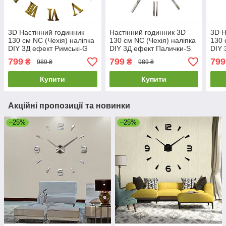
3D Настінний годинник
Настінний годинник 3D
3D Н
130 см NC (Чехія) наліпка
130 см NC (Чехія) наліпка
130 
DIY 3Д ефект Римські-G
DIY 3Д ефект Палички-S
DIY 
великий золотистий
дзеркальний великий
вели
799
799
799
₴
₴
989 ₴
989 ₴
сріблястий
Купити
Купити
Акційні пропозиції та новинки
–25%
–25%