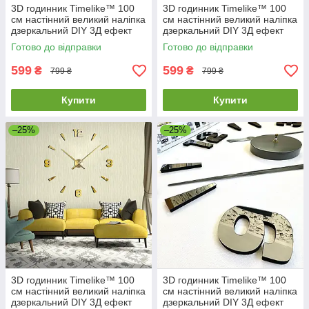
3D годинник Timelike™ 100
3D годинник Timelike™ 100
см настінний великий наліпка
см настінний великий наліпка
дзеркальний DIY 3Д ефект
дзеркальний DIY 3Д ефект
Арабські2-S сріблястий
Арабські2-B в їдальню
Готово до відправки
Готово до відправки
чорний
599
599
₴
₴
799 ₴
799 ₴
Купити
Купити
–25%
–25%
3D годинник Timelike™ 100
3D годинник Timelike™ 100
см настінний великий наліпка
см настінний великий наліпка
дзеркальний DIY 3Д ефект
дзеркальний DIY 3Д ефект