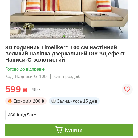
3D годинник Timelike™ 100 см настінний
великий наліпка дзеркальний DIY 3Д ефект
Написи-G золотистий
Готово до відправки
Код: Надписи-G-100
Опт і роздріб
599
₴
799 ₴
Економія
200 ₴
Залишилось
15 днів
460 ₴
від 5 шт.
Купити