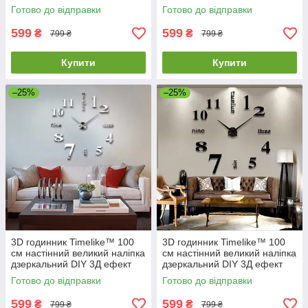
Арабські2-G золотистий
Арабські2-Gr в їдальню сірий
Готово до відправки
Готово до відправки
599
599
₴
₴
799 ₴
799 ₴
Купити
Купити
–25%
–25%
3D годинник Timelike™ 100
3D годинник Timelike™ 100
см настінний великий наліпка
см настінний великий наліпка
дзеркальний DIY 3Д ефект
дзеркальний DIY 3Д ефект
Написи-S сріблястий
Написи-B чорний
Готово до відправки
Готово до відправки
599
599
₴
₴
799 ₴
799 ₴