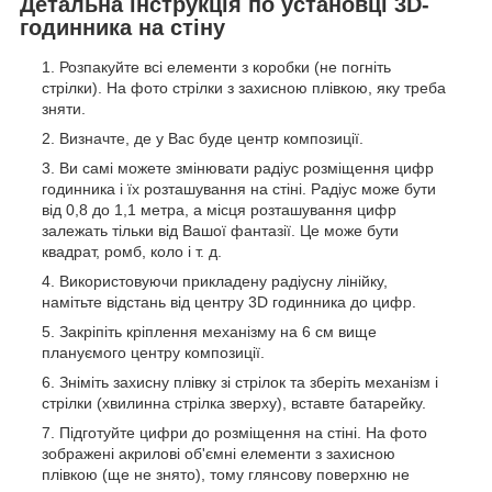
Детальна інструкція по установці 3D-
годинника на стіну
Розпакуйте всі елементи з коробки (не погніть
стрілки). На фото стрілки з захисною плівкою, яку треба
зняти.
Визначте, де у Вас буде центр композиції.
Ви самі можете змінювати радіус розміщення цифр
годинника і їх розташування на стіні. Радіус може бути
від 0,8 до 1,1 метра, а місця розташування цифр
залежать тільки від Вашої фантазії. Це може бути
квадрат, ромб, коло і т. д.
Використовуючи прикладену радіусну лінійку,
намітьте відстань від центру 3D годинника до цифр.
Закріпіть кріплення механізму на 6 см вище
плануємого центру композиції.
Зніміть захисну плівку зі стрілок та зберіть механізм і
стрілки (хвилинна стрілка зверху), вставте батарейку.
Підготуйте цифри до розміщення на стіні. На фото
зображені акрилові об'ємні елементи з захисною
плівкою (ще не знято), тому глянсову поверхню не