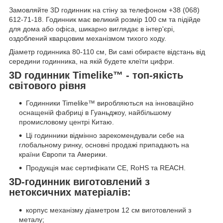
Замовляйте 3D годинник на стіну за телефоном +38 (068)
612-71-18. Годинник має великий розмір 100 см та підійде
для дома або офіса, шикарно виглядає в інтер'єрі,
оздоблений кварцовим механізмом тихого ходу.
Діаметр годинника 80-110 см, Ви самі обираєте відстань від
середини годинника, на якій будете клеїти цифри.
3D годинник Timelike™ - топ-якість
світового рівня
Годинники Timelike™ виробляються на інноваційно
оснащеній фабриці в Гуаньджоу, найбільшому
промисловому центрі Китаю.
Ці годинники відмінно зарекомендували себе на
глобальному ринку, основні продажі припадають на
країни Європи та Америки.
Продукція має сертифікати CE, RoHS та REACH.
3D-годинник виготовлений з
нетоксичних матеріалів:
корпус механізму діаметром 12 см виготовлений з
металу;