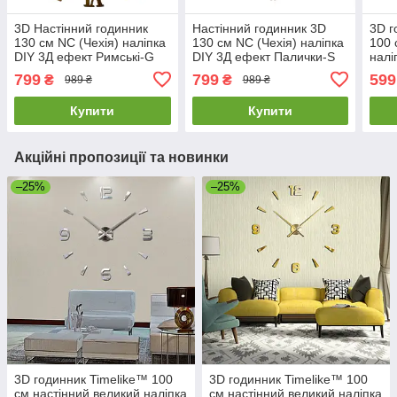
3D Настінний годинник
Настінний годинник 3D
3D г
130 см NC (Чехія) наліпка
130 см NC (Чехія) наліпка
100 
DIY 3Д ефект Римські-G
DIY 3Д ефект Палички-S
налі
великий золотистий
дзеркальний великий
3Д е
799
799
599
₴
₴
989 ₴
989 ₴
сріблястий
сріб
Купити
Купити
Акційні пропозиції та новинки
–25%
–25%
3D годинник Timelike™ 100
3D годинник Timelike™ 100
см настінний великий наліпка
см настінний великий наліпка