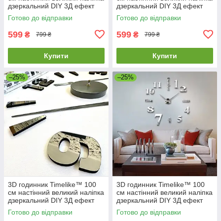
дзеркальний DIY 3Д ефект
дзеркальний DIY 3Д ефект
Арабські2-S сріблястий
Арабські2-G золотистий
Готово до відправки
Готово до відправки
599
599
₴
₴
799 ₴
799 ₴
Купити
Купити
–25%
–25%
3D годинник Timelike™ 100
3D годинник Timelike™ 100
см настінний великий наліпка
см настінний великий наліпка
дзеркальний DIY 3Д ефект
дзеркальний DIY 3Д ефект
Арабські2-Gr в їдальню сірий
Написи-S сріблястий
Готово до відправки
Готово до відправки