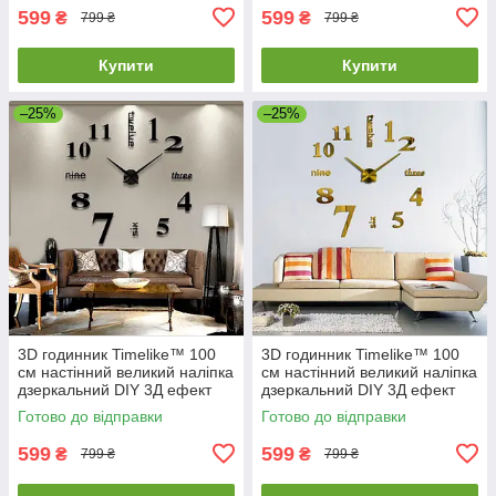
599
599
₴
₴
799 ₴
799 ₴
Купити
Купити
–25%
–25%
3D годинник Timelike™ 100
3D годинник Timelike™ 100
см настінний великий наліпка
см настінний великий наліпка
дзеркальний DIY 3Д ефект
дзеркальний DIY 3Д ефект
Написи-B чорний
Написи-G золотистий
Готово до відправки
Готово до відправки
599
599
₴
₴
799 ₴
799 ₴