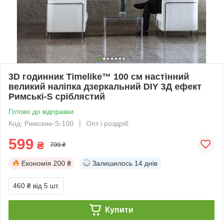
3D годинник Timelike™ 100 см настінний
великий наліпка дзеркальний DIY 3Д ефект
Римські-S сріблястий
Готово до відправки
Код: Римские-S-100
Опт і роздріб
599
₴
799 ₴
Економія
200 ₴
Залишилось
14 днів
460 ₴
від 5 шт.
Купити