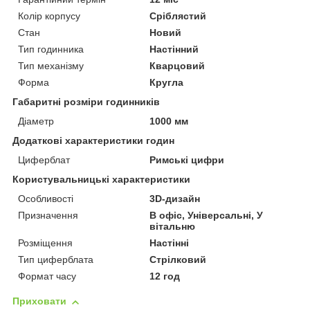
Колір корпусу
Сріблястий
Стан
Новий
Тип годинника
Настінний
Тип механізму
Кварцовий
Форма
Кругла
Габаритні розміри годинників
Діаметр
1000 мм
Додаткові характеристики годин
Циферблат
Римські цифри
Користувальницькі характеристики
Особливості
3D-дизайн
Призначення
В офіс, Універсальні, У
вітальню
Розміщення
Настінні
Тип циферблата
Стрілковий
Формат часу
12 год
Приховати