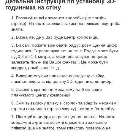
Детальна інструкція по установці 3D-
годинника на стіну
Розпакуйте всі елементи з коробки (не погніть
стрілки). На фото стрілки з захисною плівкою, яку треба
зняти.
Визначте, де у Вас буде центр композиції.
Ви самі можете змінювати радіус розміщення цифр
годинника і їх розташування на стіні. Радіус може бути
від 0,8 до 1,1 метра, а місця розташування цифр
залежать тільки від Вашої фантазії. Це може бути
квадрат, ромб, коло і т. д.
Використовуючи прикладену радіусну лінійку,
намітьте відстань від центру 3D годинника до цифр.
Закріпіть кріплення механізму на 6 см вище
плануємого центру композиції.
Зніміть захисну плівку зі стрілок та зберіть механізм і
стрілки (хвилинна стрілка зверху), вставте батарейку.
Підготуйте цифри до розміщення на стіні. На фото
зображені акрилові об'ємні елементи з захисною
плівкою (ще не знято), тому глянсову поверхню не