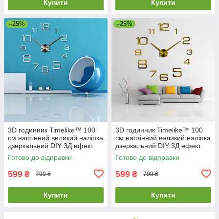
Купити
Купити
–25%
–25%
3D годинник Timelike™ 100
3D годинник Timelike™ 100
см настінний великий наліпка
см настінний великий наліпка
дзеркальний DIY 3Д ефект
дзеркальний DIY 3Д ефект
Арабські3-S сріблястий
Арабські3-G золотистий
Готово до відправки
Готово до відправки
599
599
₴
₴
799 ₴
799 ₴
Купити
Купити