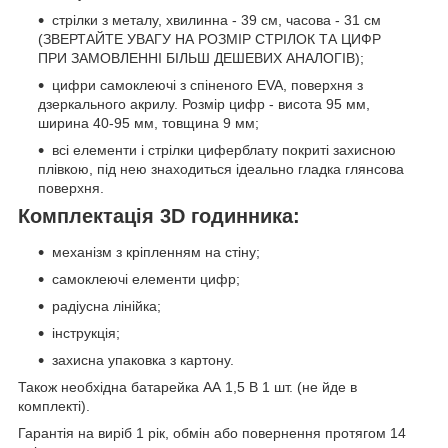
стрілки з металу, хвилинна - 39 см, часова - 31 см
(ЗВЕРТАЙТЕ УВАГУ НА РОЗМІР СТРІЛОК ТА ЦИФР
ПРИ ЗАМОВЛЕННІ БІЛЬШ ДЕШЕВИХ АНАЛОГІВ);
цифри самоклеючі з спіненого EVA, поверхня з
дзеркального акрилу. Розмір цифр - висота 95 мм,
ширина 40-95 мм, товщина 9 мм;
всі елементи і стрілки циферблату покриті захисною
плівкою, під нею знаходиться ідеально гладка глянсова
поверхня.
Комплектація 3D годинника:
механізм з кріпленням на стіну;
самоклеючі елементи цифр;
радіусна лінійка;
інструкція;
захисна упаковка з картону.
Також необхідна батарейка АА 1,5 В 1 шт. (не йде в
комплекті).
Гарантія на виріб 1 рік, обмін або повернення протягом 14