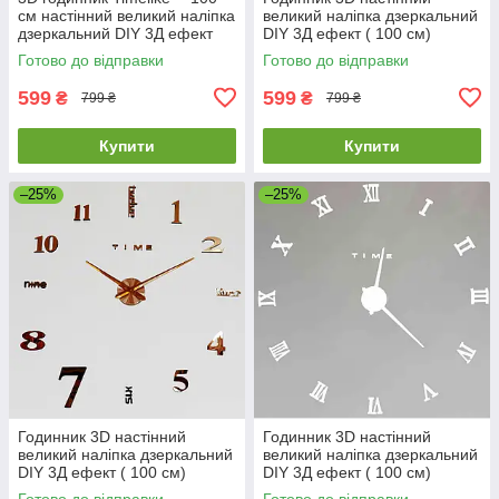
см настінний великий наліпка
великий наліпка дзеркальний
дзеркальний DIY 3Д ефект
DIY 3Д ефект ( 100 см)
Арабські2-Gr в їдальню сірий
Палички-Cu-100 бронзовий
Готово до відправки
Готово до відправки
мідний
599
599
₴
₴
799 ₴
799 ₴
Купити
Купити
–25%
–25%
Годинник 3D настінний
Годинник 3D настінний
великий наліпка дзеркальний
великий наліпка дзеркальний
DIY 3Д ефект ( 100 см)
DIY 3Д ефект ( 100 см)
Написи-Cu-100 бронзовий
Римські-Wh-100 білий
Готово до відправки
Готово до відправки