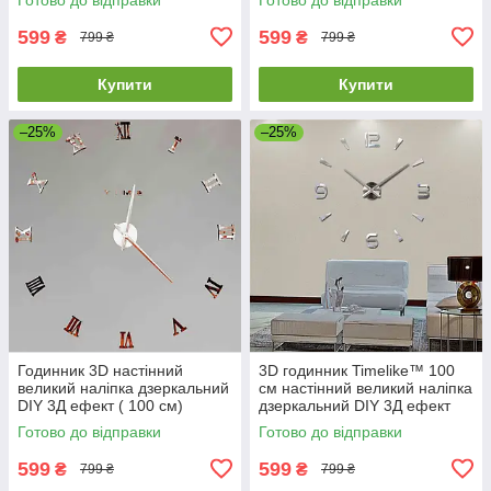
мідний
599
599
₴
₴
799 ₴
799 ₴
Купити
Купити
–25%
–25%
Годинник 3D настінний
3D годинник Timelike™ 100
великий наліпка дзеркальний
см настінний великий наліпка
DIY 3Д ефект ( 100 см)
дзеркальний DIY 3Д ефект
Римські-Cu-100 бронзовий
Арабські2-S сріблястий
Готово до відправки
Готово до відправки
мідний
599
599
₴
₴
799 ₴
799 ₴