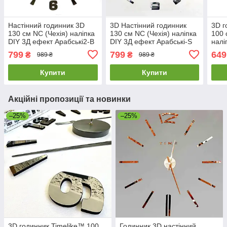
Настінний годинник 3D
3D Настінний годинник
3D г
130 см NC (Чехія) наліпка
130 см NC (Чехія) наліпка
100 
DIY 3Д ефект Арабські2-B
DIY 3Д ефект Арабські-S
налі
великий оригінальний
дзеркальний великий
3Д е
799
799
649
₴
₴
989 ₴
989 ₴
чорний
сріблястий
чор
Купити
Купити
Акційні пропозиції та новинки
–25%
–25%
3D годинник Timelike™ 100
Годинник 3D настінний