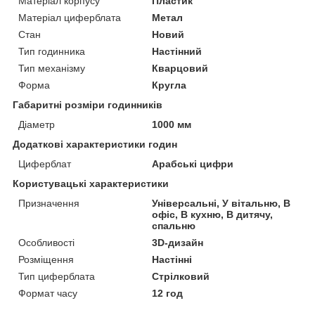
Матеріал корпусу
Пластик
Матеріал циферблата
Метал
Стан
Новий
Тип годинника
Настінний
Тип механізму
Кварцовий
Форма
Кругла
Габаритні розміри годинників
Діаметр
1000 мм
Додаткові характеристики годин
Циферблат
Арабські цифри
Користувацькі характеристики
Призначення
Універсальні, У вітальню, В
офіс, В кухню, В дитячу,
спальню
Особливості
3D-дизайн
Розміщення
Настінні
Тип циферблата
Стрілковий
Формат часу
12 год