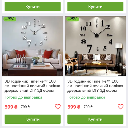
Купити
Купити
–25%
–25%
3D годинник Timelike™ 100
3D годинник Timelike™ 100
см настінний великий наліпка
см настінний великий наліпка
дзеркальний DIY 3Д ефект
дзеркальний DIY 3Д ефект
Написи-S сріблястий
Написи-B чорний
Готово до відправки
Готово до відправки
599
599
₴
₴
799 ₴
799 ₴
Купити
Купити