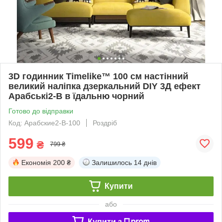
3D годинник Timelike™ 100 см настінний
великий наліпка дзеркальний DIY 3Д ефект
Арабські2-B в їдальню чорний
Готово до відправки
Код: Арабские2-B-100
Роздріб
599
₴
799 ₴
Економія
200 ₴
Залишилось
14 днів
Купити
або
Купити з