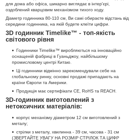
для дома або офіса, шикарно виглядає в інтер'єрі,
оздоблений кварцовим механізмом тихого ходу.
Діаметр годинника 80-110 см, Ви самі обираєте відстань від
середини годинника, на якій будете клеїти цифри.
3D годинник Timelike™ - топ-якість
світового рівня
Годинники Timelike™ виробляються на інноваційно
оснащеній фабриці в Гуаньджоу, найбільшому
промисловому центрі Китаю.
Ці годинники відмінно зарекомендували себе на
глобальному ринку, основні продажі припадають на
країни Європи та Америки.
Продукція має сертифікати CE, RoHS та REACH.
3D-годинник виготовлений з
нетоксичних матеріалів:
корпус механізму діаметром 12 см виготовлений з
металу;
стрілки з металу, хвилинна - 39 см, часова - 31 см
(ЗВЕРТАЙТЕ УВАГУ НА РОЗМІР СТРІЛОК ТА ЦИФР