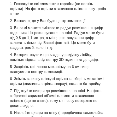
Розпакуйте всі елементи з коробки (не погніть
стрілки). На фото стрілки з захисною плівкою, яку треба
зняти.
Визначте, де у Вас буде центр композиції.
Ви самі можете змінювати радіус розміщення цифр
годинника і їх розташування на стіні. Радіус може бути
від 0,8 до 1,1 метра, а місця розташування цифр
залежать тільки від Вашої фантазії. Це може бути
квадрат, ромб, коло і т. д.
Використовуючи прикладену радіусну лінійку,
намітьте відстань від центру 3D годинника до цифр.
Закріпіть кріплення механізму на 6 см вище
плануємого центру композиції.
Зніміть захисну плівку зі стрілок та зберіть механізм і
стрілки (хвилинна стрілка зверху), вставте батарейку.
Підготуйте цифри до розміщення на стіні. На фото
зображені акрилові об'ємні елементи з захисною
плівкою (ще не знято), тому глянсову поверхню не
досить видно.
Наклейте цифри на стіну (передбачена самоклейка,