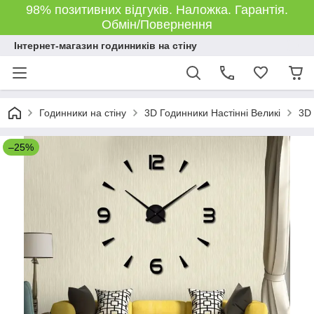
98% позитивних відгуків. Наложка. Гарантія.
Обмін/Повернення
Інтернет-магазин годинників на стіну
Годинники на стіну
3D Годинники Настінні Великі
3D 
–25%