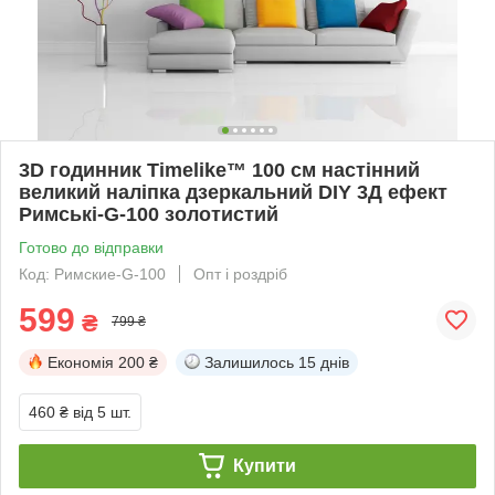
3D годинник Timelike™ 100 см настінний
великий наліпка дзеркальний DIY 3Д ефект
Римські-G-100 золотистий
Готово до відправки
Код: Римские-G-100
Опт і роздріб
599
₴
799 ₴
Економія
200 ₴
Залишилось
15 днів
460 ₴
від 5 шт.
Купити