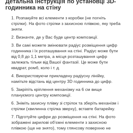
Детальна інструкція по установці 3D-
годинника на стіну
Розпакуйте всі елементи з коробки (не погніть
стрілки). На фото стрілки з захисною плівкою, яку треба
зняти.
Визначте, де у Вас буде центр композиції.
Ви самі можете змінювати радіус розміщення цифр
годинника і їх розташування на стіні. Радіус може бути
від 0,8 до 1,1 метра, а місця розташування цифр
залежать тільки від Вашої фантазії. Це може бути
квадрат, ромб, коло і т. д.
Використовуючи прикладену радіусну лінійку,
намітьте відстань від центру 3D годинника до цифр.
Закріпіть кріплення механізму на 6 см вище
плануємого центру композиції.
Зніміть захисну плівку зі стрілок та зберіть механізм і
стрілки (хвилинна стрілка зверху), вставте батарейку.
Підготуйте цифри до розміщення на стіні. На фото
зображені акрилові об'ємні елементи з захисною
плівкою (ще не знято), тому глянсову поверхню не