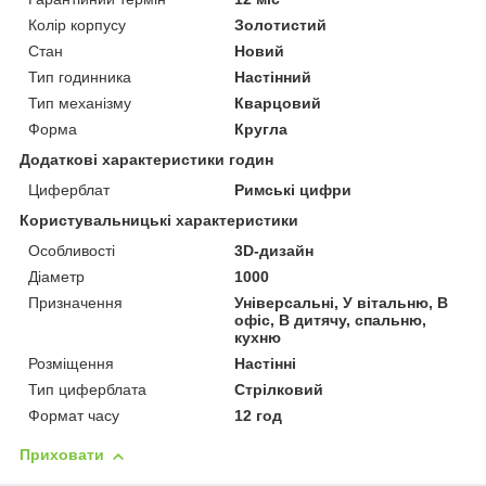
Колір корпусу
Золотистий
Стан
Новий
Тип годинника
Настінний
Тип механізму
Кварцовий
Форма
Кругла
Додаткові характеристики годин
Циферблат
Римські цифри
Користувальницькі характеристики
Особливості
3D-дизайн
Діаметр
1000
Призначення
Універсальні, У вітальню, В
офіс, В дитячу, спальню,
кухню
Розміщення
Настінні
Тип циферблата
Стрілковий
Формат часу
12 год
Приховати