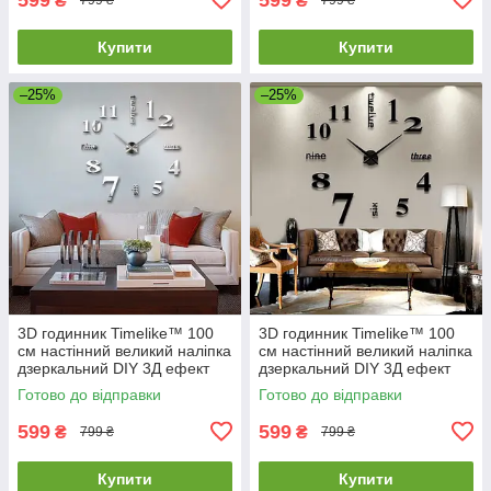
₴
₴
799 ₴
799 ₴
Купити
Купити
–25%
–25%
3D годинник Timelike™ 100
3D годинник Timelike™ 100
см настінний великий наліпка
см настінний великий наліпка
дзеркальний DIY 3Д ефект
дзеркальний DIY 3Д ефект
Написи-S сріблястий
Написи-B чорний
Готово до відправки
Готово до відправки
599
599
₴
₴
799 ₴
799 ₴
Купити
Купити