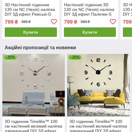
3D Настінний годинник
Настінний годинник 3D
3D Н
130 см NC (Чехія) наліпка
130 см NC (Чехія) наліпка
130 
DIY 3Д ефект Римські-G
DIY 3Д ефект Палички-S
DIY 
великий золотистий
дзеркальний великий
вели
799
799
799
₴
₴
989 ₴
989 ₴
сріблястий
Купити
Купити
Акційні пропозиції та новинки
–25%
–25%
3D годинник Timelike™ 100
3D годинник Timelike™ 100
см настінний великий наліпка
см настінний великий наліпка
дзеркальний DIY 3Д ефект
дзеркальний DIY 3Д ефект