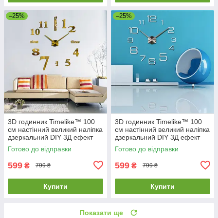
–25%
–25%
3D годинник Timelike™ 100
3D годинник Timelike™ 100
см настінний великий наліпка
см настінний великий наліпка
дзеркальний DIY 3Д ефект
дзеркальний DIY 3Д ефект
Написи-G золотистий
Арабські3-S сріблястий
Готово до відправки
Готово до відправки
599
599
₴
₴
799 ₴
799 ₴
Купити
Купити
Показати ще