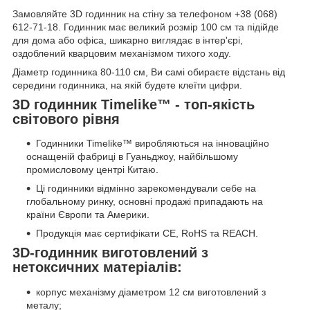
Замовляйте 3D годинник на стіну за телефоном +38 (068)
612-71-18. Годинник має великий розмір 100 см та підійде
для дома або офіса, шикарно виглядає в інтер'єрі,
оздоблений кварцовим механізмом тихого ходу.
Діаметр годинника 80-110 см, Ви самі обираєте відстань від
середини годинника, на якій будете клеїти цифри.
3D годинник Timelike™ - топ-якість
світового рівня
Годинники Timelike™ виробляються на інноваційно
оснащеній фабриці в Гуаньджоу, найбільшому
промисловому центрі Китаю.
Ці годинники відмінно зарекомендували себе на
глобальному ринку, основні продажі припадають на
країни Європи та Америки.
Продукція має сертифікати CE, RoHS та REACH.
3D-годинник виготовлений з
нетоксичних матеріалів:
корпус механізму діаметром 12 см виготовлений з
металу;