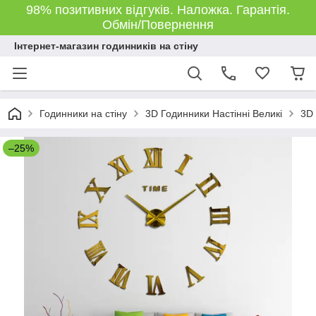
98% позитивних відгуків. Наложка. Гарантія.
Обмін/Повернення
Інтернет-магазин годинників на стіну
Годинники на стіну
3D Годинники Настінні Великі
3D 
–25%