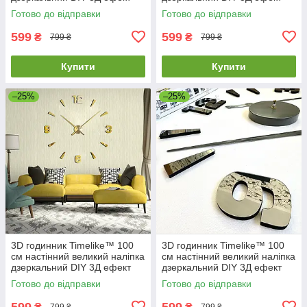
Арабські2-S сріблястий
Арабські2-B в їдальню
Готово до відправки
Готово до відправки
чорний
599
599
₴
₴
799 ₴
799 ₴
Купити
Купити
–25%
–25%
3D годинник Timelike™ 100
3D годинник Timelike™ 100
см настінний великий наліпка
см настінний великий наліпка
дзеркальний DIY 3Д ефект
дзеркальний DIY 3Д ефект
Арабські2-G золотистий
Арабські2-Gr в їдальню сірий
Готово до відправки
Готово до відправки
599
599