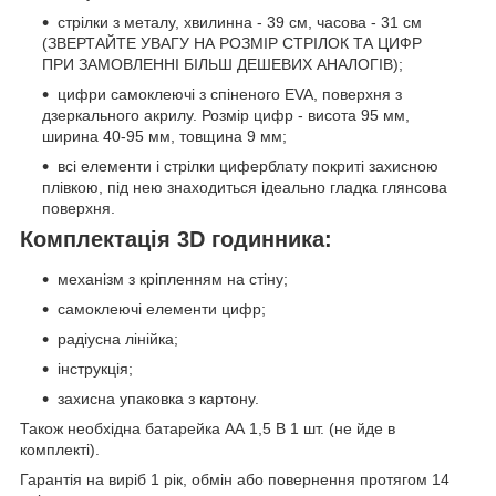
стрілки з металу, хвилинна - 39 см, часова - 31 см
(ЗВЕРТАЙТЕ УВАГУ НА РОЗМІР СТРІЛОК ТА ЦИФР
ПРИ ЗАМОВЛЕННІ БІЛЬШ ДЕШЕВИХ АНАЛОГІВ);
цифри самоклеючі з спіненого EVA, поверхня з
дзеркального акрилу. Розмір цифр - висота 95 мм,
ширина 40-95 мм, товщина 9 мм;
всі елементи і стрілки циферблату покриті захисною
плівкою, під нею знаходиться ідеально гладка глянсова
поверхня.
Комплектація 3D годинника:
механізм з кріпленням на стіну;
самоклеючі елементи цифр;
радіусна лінійка;
інструкція;
захисна упаковка з картону.
Також необхідна батарейка АА 1,5 В 1 шт. (не йде в
комплекті).
Гарантія на виріб 1 рік, обмін або повернення протягом 14