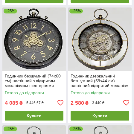
–25%
–25%
Годинник безшумний (74х60
Годинник дзеркальний
см) настінний з відкритим
безшумний (59х44 см)
механізмом шестернями
настінний відкритий механізм
колещатками скелетон ретро
шестернями колещатками
Готово до відправки
Готово до відправки
вінтаж під старину OV-0128
скелетон ретро вінтаж під
старину
4 085
2 580
₴
₴
5 446,67 ₴
3 440 ₴
Купити
Купити
–25%
–25%