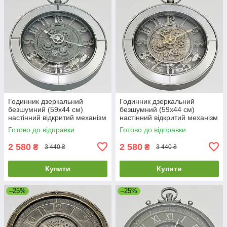
Годинник дзеркальний
Годинник дзеркальний
безшумний (59х44 см)
безшумний (59х44 см)
настінний відкритий механізм
настінний відкритий механізм
шестерні колещатками
шестернями колещатками
Готово до відправки
Готово до відправки
скелетон ретро вінтаж під
скелетон ретро вінтаж під
старину
старину
2 580
2 580
₴
₴
3 440 ₴
3 440 ₴
Купити
Купити
–25%
–25%