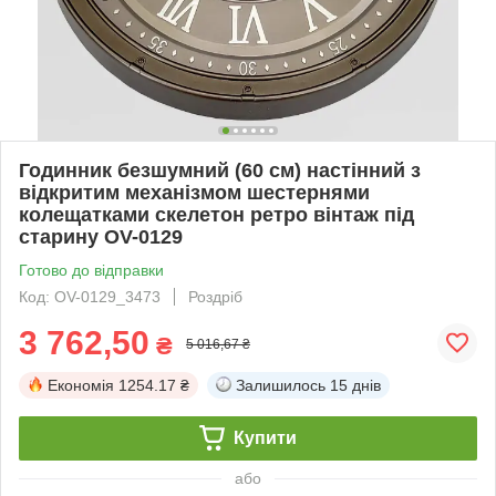
Годинник безшумний (60 см) настінний з
відкритим механізмом шестернями
колещатками скелетон ретро вінтаж під
старину OV-0129
Готово до відправки
Код: OV-0129_3473
Роздріб
3 762,50
₴
5 016,67 ₴
Економія
1254.17 ₴
Залишилось
15 днів
Купити
або