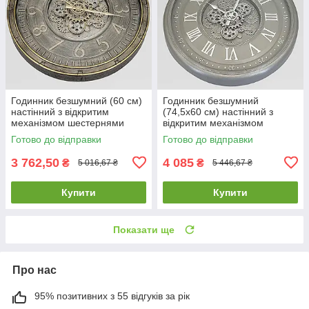
Годинник безшумний (60 см)
Годинник безшумний
настінний з відкритим
(74,5х60 см) настінний з
механізмом шестернями
відкритим механізмом
колещатками скелетон ретро
шестернями колещатками
Готово до відправки
Готово до відправки
вінтаж під старину OV-0131
скелетон ретро вінтаж під
старину OV-0126
3 762,50
4 085
₴
₴
5 016,67 ₴
5 446,67 ₴
Купити
Купити
Показати ще
Про нас
95% позитивних з 55 відгуків за рік