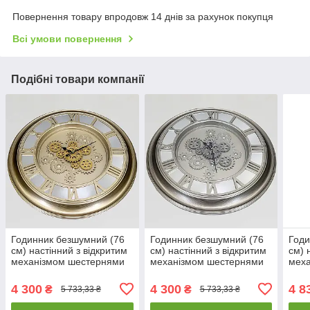
Повернення товару впродовж 14 днів за рахунок покупця
Всі умови повернення
Подібні товари компанії
Годинник безшумний (76
Годинник безшумний (76
Годи
см) настінний з відкритим
см) настінний з відкритим
см) 
механізмом шестернями
механізмом шестернями
мех
колещатками скелетон
колещатками скелетон
коле
ретро вінтаж під старину
ретро вінтаж під старину
ретр
4 300
4 300
4 8
₴
₴
5 733,33 ₴
5 733,33 ₴
OV-0055
OV-0056
OV-