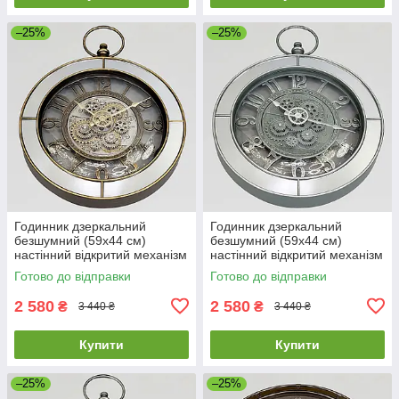
–25%
–25%
Годинник дзеркальний
Годинник дзеркальний
безшумний (59х44 см)
безшумний (59х44 см)
настінний відкритий механізм
настінний відкритий механізм
шестернями колещатками
шестерні колещатками
Готово до відправки
Готово до відправки
скелетон ретро вінтаж під
скелетон ретро вінтаж під
старину
старину
2 580
2 580
₴
₴
3 440 ₴
3 440 ₴
Купити
Купити
–25%
–25%