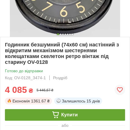
Годинник безшумний (74х60 см) настінний з
відкритим механізмом шестернями
колещатками скелетон ретро вінтаж під
старину OV-0128
Готово до відправки
Код: OV-0128_3474-1
Роздріб
4 085
₴
5 446,67 ₴
Економія
1361.67 ₴
Залишилось
15 днів
Купити
або