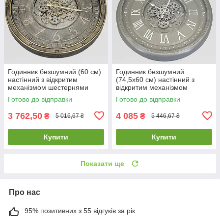
Годинник безшумний (60 см)
Годинник безшумний
настінний з відкритим
(74,5х60 см) настінний з
механізмом шестернями
відкритим механізмом
колещатками скелетон ретро
шестернями колещатками
Готово до відправки
Готово до відправки
вінтаж під старину OV-0131
скелетон ретро вінтаж під
старину OV-0126
3 762,50
4 085
₴
₴
5 016,67 ₴
5 446,67 ₴
Купити
Купити
Показати ще
Про нас
95% позитивних з 55 відгуків за рік