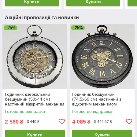
Купити
Купити
Акційні пропозиції та новинки
–25%
–25%
Годинник дзеркальний
Годинник безшумний
безшумний (59х44 см)
(74,5х60 см) настінний з
настінний відкритий механізм
відкритим механізмом
шестерні колещатками
шестернями колещатками
Готово до відправки
Готово до відправки
скелетон ретро вінтаж під
скелетон ретро вінтаж під
старину
старину OV-0127
2 580
4 085
₴
₴
3 440 ₴
5 446,67 ₴
Купити
Купити