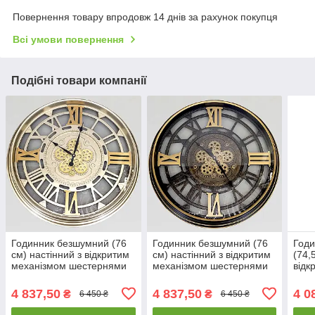
Повернення товару впродовж 14 днів за рахунок покупця
Всі умови повернення
Подібні товари компанії
Годинник безшумний (76
Годинник безшумний (76
Год
см) настінний з відкритим
см) настінний з відкритим
(74,
механізмом шестернями
механізмом шестернями
відк
колещатками скелетон
колещатками скелетон
шес
ретро вінтаж під старину
ретро вінтаж під старину
скел
4 837,50
4 837,50
4 0
₴
₴
6 450 ₴
6 450 ₴
OV-0057
OV-0058
стар