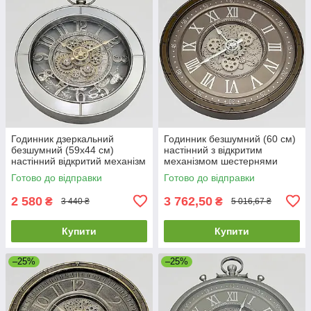
Годинник дзеркальний
Годинник безшумний (60 см)
безшумний (59х44 см)
настінний з відкритим
настінний відкритий механізм
механізмом шестернями
шестернями колещатками
колещатками скелетон ретро
Готово до відправки
Готово до відправки
скелетон ретро вінтаж під
вінтаж під старину OV-0129
старину
2 580
3 762,50
₴
₴
3 440 ₴
5 016,67 ₴
Купити
Купити
–25%
–25%