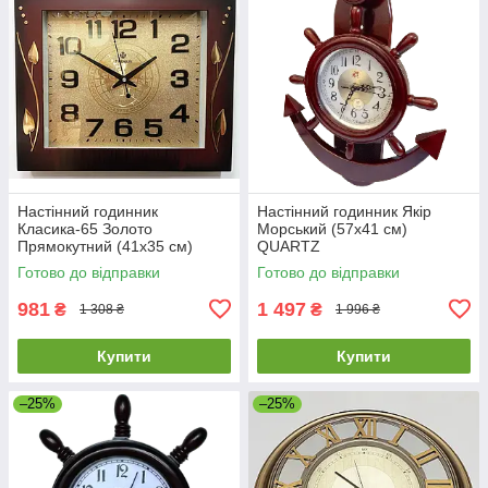
Настінний годинник
Настінний годинник Якір
Класика-65 Золото
Морський (57х41 см)
Прямокутний (41х35 cм)
QUARTZ
Готово до відправки
Готово до відправки
981
1 497
₴
₴
1 308 ₴
1 996 ₴
Купити
Купити
–25%
–25%