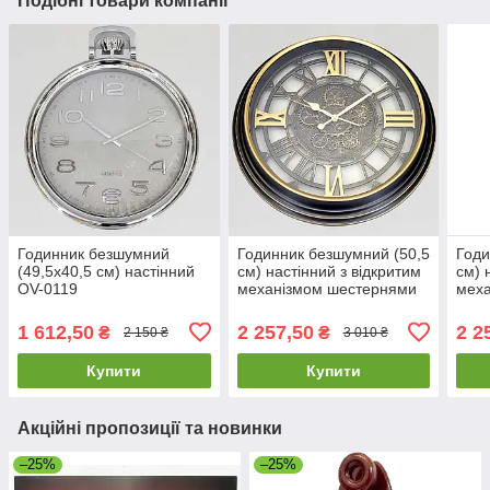
Подібні товари компанії
Годинник безшумний
Годинник безшумний (50,5
Годи
(49,5х40,5 см) настінний
см) настінний з відкритим
см) 
OV-0119
механізмом шестернями
мех
колещатками скелетон
коле
ретро вінтаж під старину
ретр
1 612,50
2 257,50
2 2
₴
₴
2 150 ₴
3 010 ₴
OV-0031
OV-
Купити
Купити
Акційні пропозиції та новинки
–25%
–25%