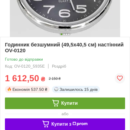
Годинник безшумний (49,5х40,5 см) настінний
OV-0120
Готово до відправки
Код: OV-0120_5935E
Роздріб
1 612,50
₴
2 150 ₴
Економія
537.50 ₴
Залишилось
15 днів
Купити
або
Купити з