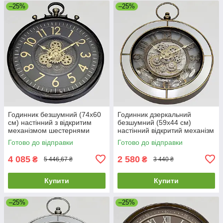
–25%
–25%
Годинник безшумний (74х60
Годинник дзеркальний
см) настінний з відкритим
безшумний (59х44 см)
механізмом шестернями
настінний відкритий механізм
колещатками скелетон ретро
шестернями колещатками
Готово до відправки
Готово до відправки
вінтаж під старину OV-0128
скелетон ретро вінтаж під
старину
4 085
2 580
₴
₴
5 446,67 ₴
3 440 ₴
Купити
Купити
–25%
–25%