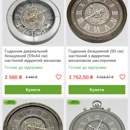
Годинник дзеркальний
Годинник безшумний (60 см)
безшумний (59х44 см)
настінний з відкритим
настінний відкритий механізм
механізмом шестернями
шестернями колещатками
колещатками скелетон ретро
Готово до відправки
Готово до відправки
скелетон ретро вінтаж під
вінтаж під старину OV-0129
старину
2 580
3 762,50
₴
₴
3 440 ₴
5 016,67 ₴
Купити
Купити
–25%
–25%