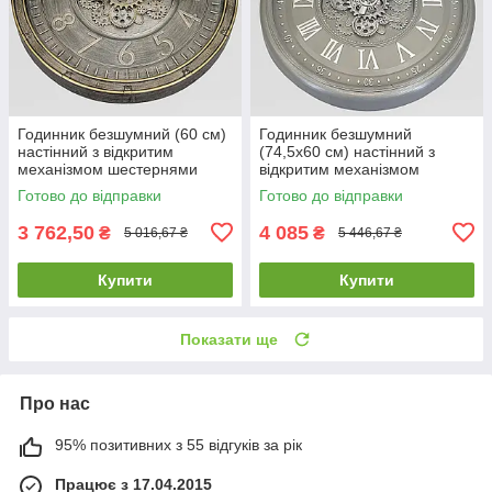
Годинник безшумний (60 см)
Годинник безшумний
настінний з відкритим
(74,5х60 см) настінний з
механізмом шестернями
відкритим механізмом
колещатками скелетон ретро
шестернями колещатками
Готово до відправки
Готово до відправки
вінтаж під старину OV-0131
скелетон ретро вінтаж під
старину OV-0126
3 762,50
4 085
₴
₴
5 016,67 ₴
5 446,67 ₴
Купити
Купити
Показати ще
Про нас
95% позитивних з 55 відгуків за рік
Працює з 17.04.2015