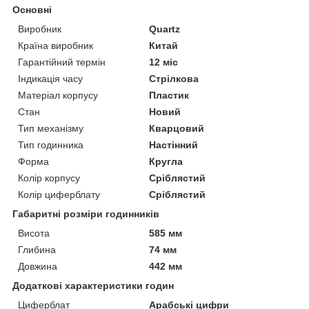
Основні
Виробник
Quartz
Країна виробник
Китай
Гарантійний термін
12 міс
Індикація часу
Стрілкова
Матеріал корпусу
Пластик
Стан
Новий
Тип механізму
Кварцовий
Тип годинника
Настінний
Форма
Кругла
Колір корпусу
Сріблястий
Колір циферблату
Сріблястий
Габаритні розміри годинників
Висота
585 мм
Глибина
74 мм
Довжина
442 мм
Додаткові характеристики годин
Циферблат
Арабські цифри