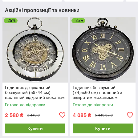
Акційні пропозиції та новинки
–25%
–25%
Годинник дзеркальний
Годинник безшумний
безшумний (59х44 см)
(74,5х60 см) настінний з
настінний відкритий механізм
відкритим механізмом
шестерні колещатками
шестернями колещатками
Готово до відправки
Готово до відправки
скелетон ретро вінтаж під
скелетон ретро вінтаж під
старину
старину OV-0127
2 580
4 085
₴
₴
3 440 ₴
5 446,67 ₴
Купити
Купити