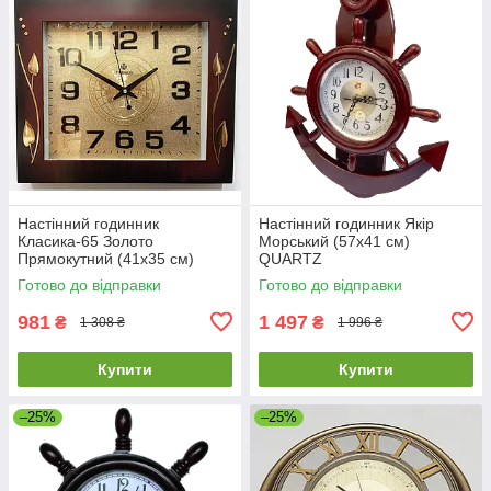
Настінний годинник
Настінний годинник Якір
Класика-65 Золото
Морський (57х41 см)
Прямокутний (41х35 cм)
QUARTZ
Готово до відправки
Готово до відправки
981
1 497
₴
₴
1 308 ₴
1 996 ₴
Купити
Купити
–25%
–25%