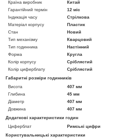
Країна виробник
Китай
Гарантійний термін
12 міс
Індикація часу
Стрілкова
Матеріал корпусу
Пластик
Стан
Новий
Тип механізму
Кварцовий
Тип годинника
Настінний
Форма
Кругла
Колір корпусу
Сріблястий
Колір циферблату
Сріблястий
Габаритні розміри годинників
Висота
407 мм
Глибина
45 мм
Діаметр
407 мм
Довжина
407 мм
Додаткові характеристики годин
Циферблат
Римські цифри
Користувальницькі характеристики