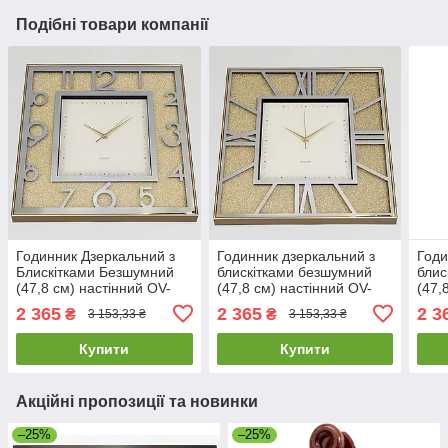
Подібні товари компанії
Годинник Дзеркальний з
Годинник дзеркальний з
Годи
Блискітками Безшумний
блискітками безшумний
блис
(47,8 см) настінний OV-
(47,8 см) настінний OV-
(47,
0093
0096
009
2 365
2 365
2 3
₴
₴
3 153,33 ₴
3 153,33 ₴
Купити
Купити
Акційні пропозиції та новинки
–25%
–25%