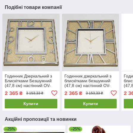
Подібні товари компанії
Годинник Дзеркальний з
Годинник дзеркальний з
Годи
Блискітками Безшумний
блискітками безшумний
блис
(47,8 см) настінний OV-
(47,8 см) настінний OV-
(47,
0093
0096
009
2 365
2 365
2 3
₴
₴
3 153,33 ₴
3 153,33 ₴
Купити
Купити
Акційні пропозиції та новинки
–25%
–25%