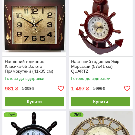
Настінний годинник
Настінний годинник Якір
Класика-65 Золото
Морський (57х41 см)
Прямокутний (41х35 cм)
QUARTZ
Готово до відправки
Готово до відправки
981
1 497
₴
₴
1 308 ₴
1 996 ₴
Купити
Купити
–25%
–25%