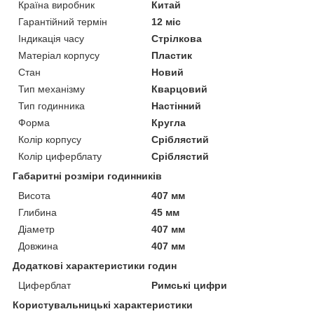
Країна виробник
Китай
Гарантійний термін
12 міс
Індикація часу
Стрілкова
Матеріал корпусу
Пластик
Стан
Новий
Тип механізму
Кварцовий
Тип годинника
Настінний
Форма
Кругла
Колір корпусу
Сріблястий
Колір циферблату
Сріблястий
Габаритні розміри годинників
Висота
407 мм
Глибина
45 мм
Діаметр
407 мм
Довжина
407 мм
Додаткові характеристики годин
Циферблат
Римські цифри
Користувальницькі характеристики