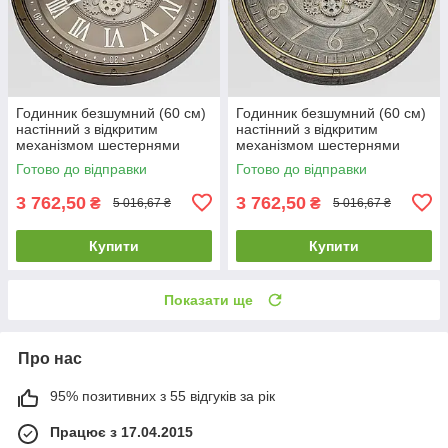
Годинник безшумний (60 см)
Годинник безшумний (60 см)
настінний з відкритим
настінний з відкритим
механізмом шестернями
механізмом шестернями
колещатками скелетон ретро
колещатками скелетон ретро
Готово до відправки
Готово до відправки
вінтаж під старину OV-0129
вінтаж під старину OV-0131
3 762,50
3 762,50
₴
₴
5 016,67 ₴
5 016,67 ₴
Купити
Купити
Показати ще
Про нас
95% позитивних з 55 відгуків за рік
Працює з 17.04.2015