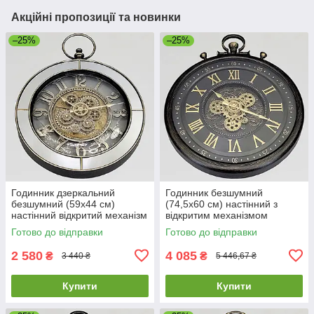
Акційні пропозиції та новинки
–25%
–25%
Годинник дзеркальний
Годинник безшумний
безшумний (59х44 см)
(74,5х60 см) настінний з
настінний відкритий механізм
відкритим механізмом
шестерні колещатками
шестернями колещатками
Готово до відправки
Готово до відправки
скелетон ретро вінтаж під
скелетон ретро вінтаж під
старину
старину OV-0127
2 580
4 085
₴
₴
3 440 ₴
5 446,67 ₴
Купити
Купити