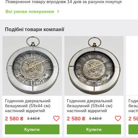
Повернення товару впродовж 14 днів за рахунок покупця
Всі умови повернення
Подібні товари компанії
Годинник дзеркальний
Годинник дзеркальний
Годи
безшумний (59х44 см)
безшумний (59х44 см)
безш
настінний відкритий
настінний відкритий
наст
механізм шестернями
механізм шестернями
меха
2 580
2 580
2 5
₴
₴
3 440 ₴
3 440 ₴
колещатками скелетон
колещатками скелетон
коле
ретро вінтаж під старину
ретро вінтаж під старину
ретр
Купити
Купити