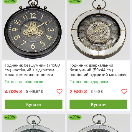
–25%
–25%
Годинник безшумний (74х60
Годинник дзеркальний
см) настінний з відкритим
безшумний (59х44 см)
механізмом шестернями
настінний відкритий механізм
колещатками скелетон ретро
шестернями колещатками
Готово до відправки
Готово до відправки
вінтаж під старину OV-0128
скелетон ретро вінтаж під
старину
4 085
2 580
₴
₴
5 446,67 ₴
3 440 ₴
Купити
Купити
–25%
–25%