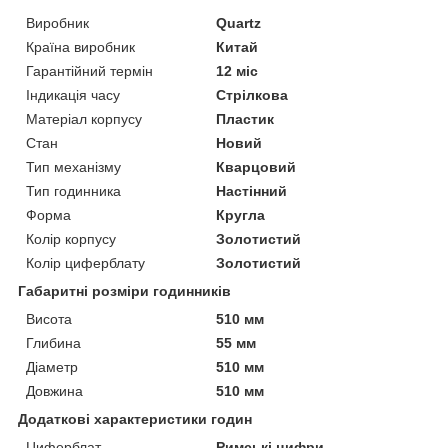
Виробник
Quartz
Країна виробник
Китай
Гарантійний термін
12 міс
Індикація часу
Стрілкова
Матеріал корпусу
Пластик
Стан
Новий
Тип механізму
Кварцовий
Тип годинника
Настінний
Форма
Кругла
Колір корпусу
Золотистий
Колір циферблату
Золотистий
Габаритні розміри годинників
Висота
510 мм
Глибина
55 мм
Діаметр
510 мм
Довжина
510 мм
Додаткові характеристики годин
Циферблат
Римські цифри