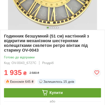
Годинник безшумний (51 см) настінний з
відкритим механізмом шестернями
колещатками скелетон ретро вінтаж під
старину OV-0043
Готово до відправки
Код: OV-0043_6727C
Роздріб
1 935
₴
2 580 ₴
Економія
645 ₴
Залишилось
15 днів
Купити
або