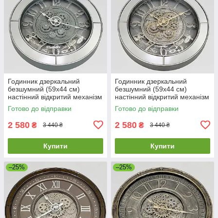
Годинник дзеркальний
Годинник дзеркальний
безшумний (59х44 см)
безшумний (59х44 см)
настінний відкритий механізм
настінний відкритий механізм
шестерні колещатками
шестернями колещатками
Готово до відправки
Готово до відправки
скелетон ретро вінтаж під
скелетон ретро вінтаж під
старину
старину
2 580
2 580
₴
₴
3 440 ₴
3 440 ₴
Купити
Купити
–25%
–25%