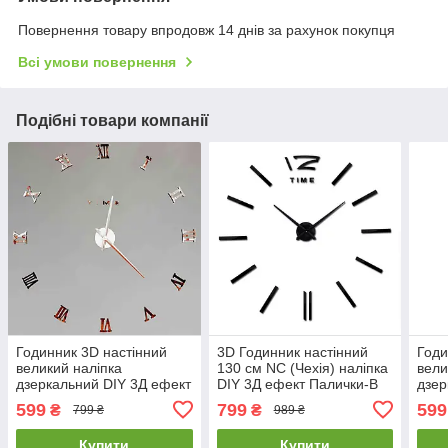
Повернення товару впродовж 14 днів за рахунок покупця
Всі умови повернення
Подібні товари компанії
Годинник 3D настінний
3D Годинник настінний
Годи
великий наліпка
130 см NC (Чехія) наліпка
вели
дзеркальний DIY 3Д ефект
DIY 3Д ефект Палички-B
дзер
( 100 см) Римські-Cu-100
великі чорні
( 10
599
799
599
₴
₴
799 ₴
989 ₴
бронзовий мідний
брон
Купити
Купити