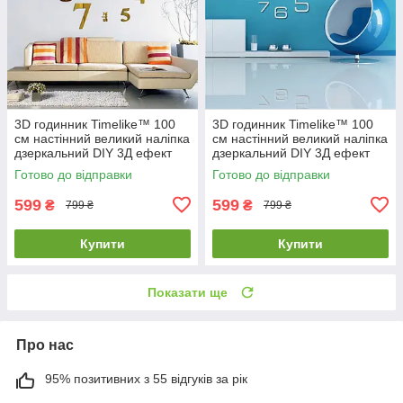
3D годинник Timelike™ 100
3D годинник Timelike™ 100
см настінний великий наліпка
см настінний великий наліпка
дзеркальний DIY 3Д ефект
дзеркальний DIY 3Д ефект
Написи-G золотистий
Арабські3-S сріблястий
Готово до відправки
Готово до відправки
599
599
₴
₴
799 ₴
799 ₴
Купити
Купити
Показати ще
Про нас
95% позитивних з 55 відгуків за рік