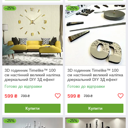
–25%
–25%
3D годинник Timelike™ 100
3D годинник Timelike™ 100
см настінний великий наліпка
см настінний великий наліпка
дзеркальний DIY 3Д ефект
дзеркальний DIY 3Д ефект
Арабські2-G золотистий
Арабські2-Gr в їдальню сірий
Готово до відправки
Готово до відправки
599
599
₴
₴
799 ₴
799 ₴
Купити
Купити
–25%
–25%