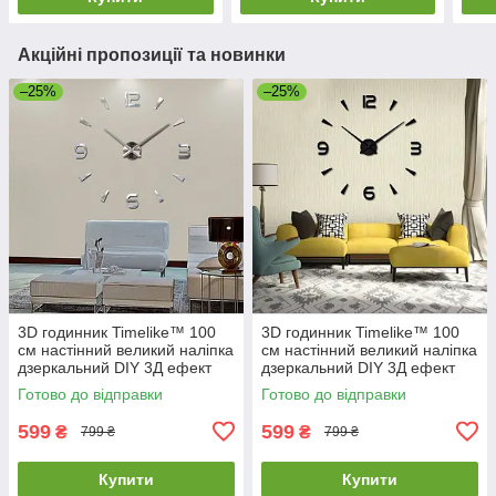
Акційні пропозиції та новинки
–25%
–25%
3D годинник Timelike™ 100
3D годинник Timelike™ 100
см настінний великий наліпка
см настінний великий наліпка
дзеркальний DIY 3Д ефект
дзеркальний DIY 3Д ефект
Арабські2-S сріблястий
Арабські2-B в їдальню
Готово до відправки
Готово до відправки
чорний
599
599
₴
₴
799 ₴
799 ₴
Купити
Купити