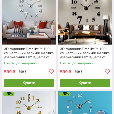
3D годинник Timelike™ 100
3D годинник Timelike™ 100
см настінний великий наліпка
см настінний великий наліпка
дзеркальний DIY 3Д ефект
дзеркальний DIY 3Д ефект
Написи-S сріблястий
Написи-B чорний
Готово до відправки
Готово до відправки
599
599
₴
₴
799 ₴
799 ₴
Купити
Купити
–25%
–25%