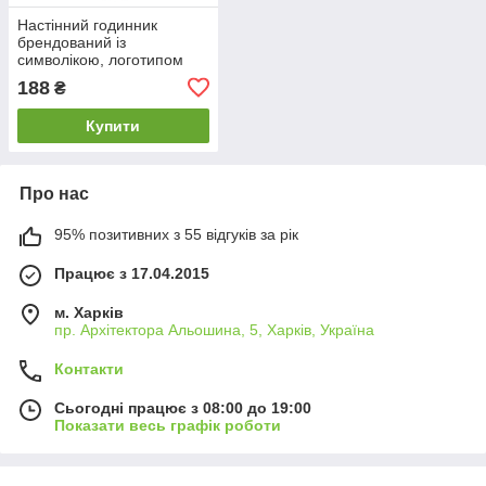
Настінний годинник
брендований із
символікою, логотипом
"Промо" (30 cм) під
188
₴
замовлення [ДВП
Відкритий] (від 20 шт.)
Купити
Про нас
95% позитивних з 55 відгуків за рік
Працює з 17.04.2015
м. Харків
пр. Архітектора Альошина, 5, Харків, Україна
Контакти
Сьогодні працює з 08:00 до 19:00
Показати весь графік роботи