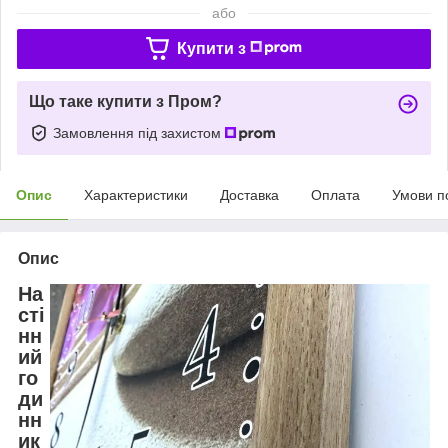
або
Купити з
Що таке купити з Пром?
Замовлення під захистом
Опис
Характеристики
Доставка
Оплата
Умови п
Опис
На
сті
нн
ий
го
ди
нн
ик