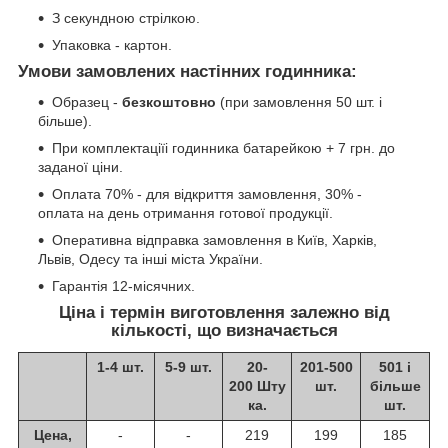
З секундною стрілкою.
Упаковка - картон.
Умови замовлених настінних годинника:
Образец -
безкоштовно
(при замовлення 50 шт. і
більше).
При комплектаціїі годинника батарейкою + 7 грн. до
заданої ціни.
Оплата 70% - для відкриття замовлення, 30% -
оплата на день отримання готової продукції.
Оперативна відправка замовлення в Київ, Харків,
Львів, Одесу та інші міста України.
Гарантія 12-місячних.
Ціна і термін виготовлення залежно від
кількості, що визначається
1-4 шт.
5-9 шт.
20-
201-500
501 і
200 Шту
шт.
більше
ка.
шт.
Цена,
-
-
219
199
185