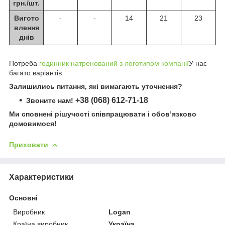
грн./шт.
Вигото
-
-
14
21
23
влення
днів
Потреба
годинник натренований з логотипом компанії
У нас
багато варіантів.
Залишились питання, які вимагають уточнення?
+38 (068) 612-71-18
Звоните нам!
Ми сповнені рішучості співпрацювати і обов’язково
домовимося!
Приховати
Характеристики
Основні
Виробник
Logan
Країна виробник
Україна