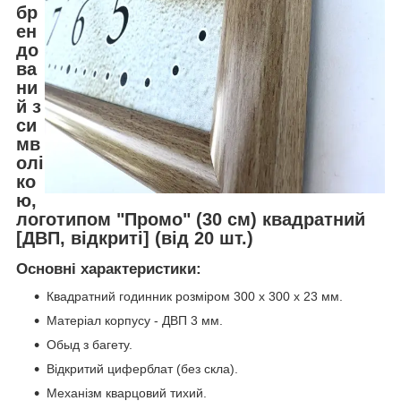
бр
ен
до
ва
ни
й з
си
мв
олі
ко
ю,
логотипом "Промо" (30 cм) квадратний
[ДВП, відкриті] (від 20 шт.)
Основні характеристики:
Квадратний годинник розміром 300 х 300 х 23 мм.
Матеріал корпусу - ДВП 3 мм.
Обыд з багету.
Відкритий циферблат (без скла).
Механізм кварцовий тихий.