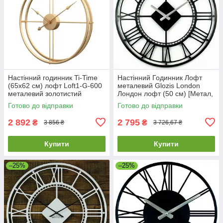
Настінний годинник Ti-Time
Настінний Годинник Лофт
(65х62 см) лофт Loft1-G-600
металевий Glozis London
металевий золотистий
Лондон лофт (50 см) [Метал,
Кольори]
Готово до відправки
Готово до відправки
2 892
2 795
₴
₴
3 856 ₴
3 726,67 ₴
Купити
Купити
–25%
–25%