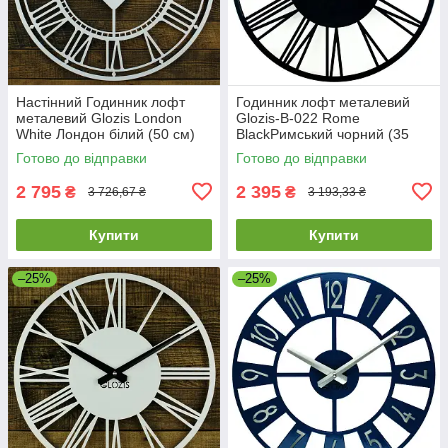
Настінний Годинник лофт
Годинник лофт металевий
металевий Glozis London
Glozis-B-022 Rome
White Лондон білий (50 см)
BlackРимський чорний (35
[Метал, Кольори]
см) [Метал, Кольори]
Готово до відправки
Готово до відправки
2 795
2 395
₴
₴
3 726,67 ₴
3 193,33 ₴
Купити
Купити
–25%
–25%