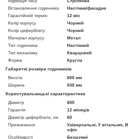
Індикація часу
Стрілкова
Встановлення годинника
Настінна/фасадна
Гарантійний термін
12 міс
Колір корпусу
Чорний
Колір циферблату
Чорний
Матеріал корпусу
Метал
Тип годинника
Настінний
Тип механізму
Кварцовий
Форма
Кругла
Габаритні розміри годинників
Висота
660 мм
Ширина
630 мм
Користувальницькі характеристики
Діаметр
600
Гарантія
12 місяців
Діаметр циферблата, см
60
Призначення
Універсальні, У вітальню, В
офіс
Особливості
Безшумні