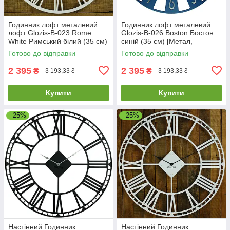
Годинник лофт металевий
Годинник лофт металевий
лофт Glozis-B-023 Rome
Glozis-B-026 Boston Бостон
White Римський білий (35 см)
синій (35 см) [Метал,
[Метал, Кольори]
Кольори]
Готово до відправки
Готово до відправки
2 395
2 395
₴
₴
3 193,33 ₴
3 193,33 ₴
Купити
Купити
–25%
–25%
Настінний Годинник
Настінний Годинник