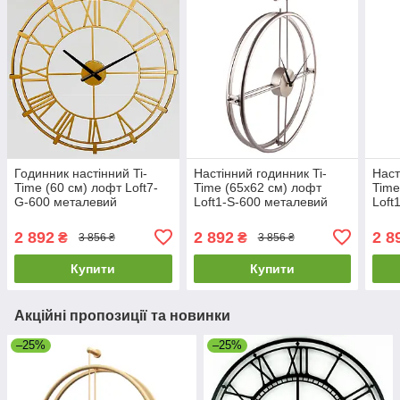
Годинник настінний Ti-
Настінний годинник Ti-
Наст
Time (60 см) лофт Loft7-
Time (65х62 см) лофт
Time
G-600 металевий
Loft1-S-600 металевий
Loft
золотистий
сріблястий
золо
2 892
2 892
2 8
₴
₴
3 856 ₴
3 856 ₴
Купити
Купити
Акційні пропозиції та новинки
–25%
–25%