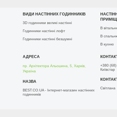
ВИДИ НАСТІННИХ ГОДИННИКІВ
НАСТІН
ПРИМІ
3D годинники великі настінні
В віталь
Годинники настінні лофт
В спальн
Годинники настінні безшумні
В кухню
+380 (68)
пр. Архітектора Альошина, 5, Харків,
Київстар
Україна
Світлана
BEST.CO.UA - Інтернет-магазин настінних
годинників