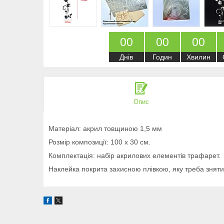
0
0
0
0
0
0
Днів
Годин
Хвилин
Опис
Матеріал: акрил товщиною 1,5 мм
Розмір композиції: 100 х 30 см.
Комплектація: набір акрилових елементів трафарет.
Наклейка покрита захисною плівкою, яку треба зняти