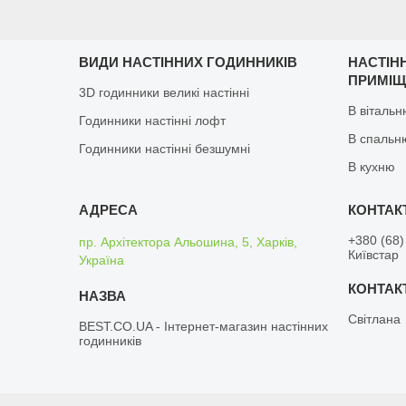
ВИДИ НАСТІННИХ ГОДИННИКІВ
НАСТІН
ПРИМІ
3D годинники великі настінні
В віталь
Годинники настінні лофт
В спальн
Годинники настінні безшумні
В кухню
+380 (68)
пр. Архітектора Альошина, 5, Харків,
Київстар
Україна
Світлана
BEST.CO.UA - Інтернет-магазин настінних
годинників