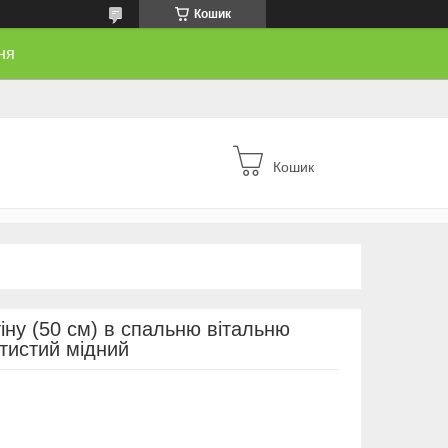
Кошик
ня
Кошик
іну (50 cм) в спальню вітальню
тистий мідний