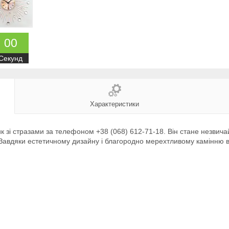
0
0
Секунд
Характеристики
 зі стразами за телефоном +38 (068) 612-71-18. Він стане незвич
і. Завдяки естетичному дизайну і благородно мерехтливому камінню 