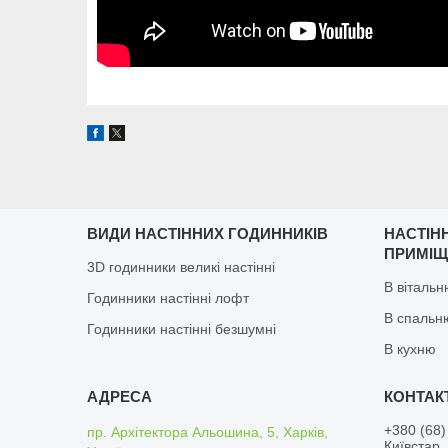
ВИДИ НАСТІННИХ ГОДИННИКІВ
НАСТІН
ПРИМІ
3D годинники великі настінні
В віталь
Годинники настінні лофт
В спальн
Годинники настінні безшумні
В кухню
+380 (68)
пр. Архітектора Альошина, 5, Харків,
Київстар