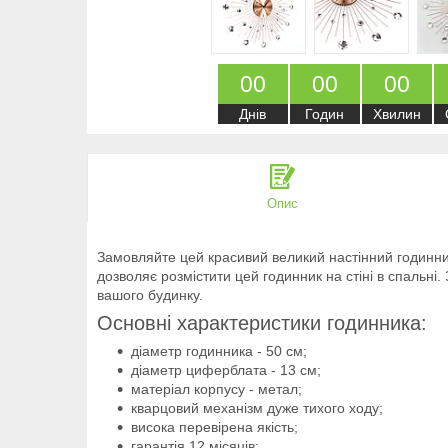
0
0
0
0
0
0
Днів
Годин
Хвилин
Опис
Замовляйте цей красивий великий настінний годинник
дозволяє розмістити цей годинник на стіні в спальн
вашого будинку.
Основні характеристики годинника:
діаметр годинника - 50 см;
діаметр циферблата - 13 см;
матеріал корпусу - метал;
кварцовий механізм дуже тихого ходу;
висока перевірена якість;
гарантія 12 місяців;