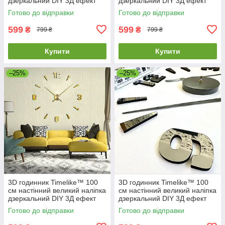
дзеркальний DIY 3Д ефект
дзеркальний DIY 3Д ефект
Арабські2-S сріблястий
Арабські2-B в їдальню
Готово до відправки
Готово до відправки
чорний
599
599
₴
₴
799 ₴
799 ₴
Купити
Купити
–25%
–25%
3D годинник Timelike™ 100
3D годинник Timelike™ 100
см настінний великий наліпка
см настінний великий наліпка
дзеркальний DIY 3Д ефект
дзеркальний DIY 3Д ефект
Арабські2-G золотистий
Арабські2-Gr в їдальню сірий
Готово до відправки
Готово до відправки