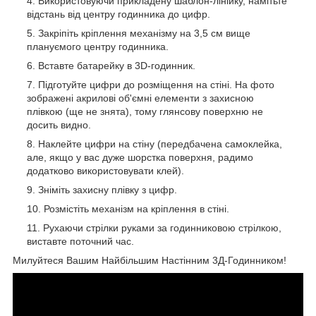
Використовуючи прикладену шаблон-лінійку, намітьте
відстань від центру годинника до цифр.
Закріпіть кріплення механізму на 3,5 см вище
плануємого центру годинника.
Вставте батарейку в 3D-годинник.
Підготуйте цифри до розміщення на стіні. На фото
зображені акрилові об'ємні елементи з захисною
плівкою (ще не знята), тому глянсову поверхню не
досить видно.
Наклейте цифри на стіну (передбачена самоклейка,
але, якщо у вас дуже шорстка поверхня, радимо
додатково використовувати клей).
Зніміть захисну плівку з цифр.
Розмістіть механізм на кріплення в стіні.
Рухаючи стрілки руками за годинниковою стрілкою,
виставте поточний час.
Милуйтеся Вашим Найбільшим Настінним 3Д-Годинником!