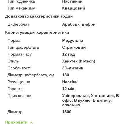
Тип годинника
Настінний
Тип механізму
Кварцовий
Додаткові характеристики годин
Циферблат
Арабські цифри
Користувацькі характеристики
Форма
Модульна
Тип циферблата
Стрілковий
Формат часу
12 год
Стиль
Хай-тек (hi-tech)
Особливості
3D-дизайн
Діаметр циферблата, см
130
Розміщення
Настінні
Гарантія
12 міс.
Призначення
Універсальні, У вітальню, В
офіс, В кухню, В дитячу,
спальню
Діаметр
1300
Приховати