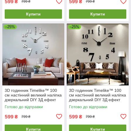
599
599
₴
₴
799 ₴
799 ₴
Купити
Купити
–25%
–25%
3D годинник Timelike™ 100
3D годинник Timelike™ 100
см настінний великий наліпка
см настінний великий наліпка
дзеркальний DIY 3Д ефект
дзеркальний DIY 3Д ефект
Написи-S сріблястий
Написи-B чорний
Готово до відправки
Готово до відправки
599
599
₴
₴
799 ₴
799 ₴
Купити
Купити