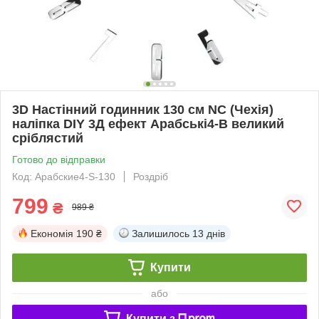
3D Настінний годинник 130 см NC (Чехія)
наліпка DIY 3Д ефект Арабські4-B великий
сріблястий
Готово до відправки
Код: Арабские4-S-130
Роздріб
799
₴
989 ₴
Економія
190 ₴
Залишилось
13 днів
Купити
або
Купити з