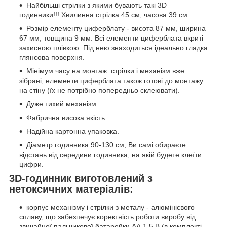
Найбільші стрілки з якими бувають такі 3D
годинники!!! Хвилинна стрілка 45 см, часова 39 см.
Розмір елементу циферблату - висота 87 мм, ширина
67 мм, товщина 9 мм. Всі елементи циферблата вкриті
захисною плівкою. Під нею знаходиться ідеально гладка
глянсова поверхня.
Мінімум часу на монтаж: стрілки і механізм вже
зібрані, елементи циферблата також готові до монтажу
на стіну (їх не потрібно попередньо склеювати).
Дуже тихий механізм.
Фабрична висока якість.
Надійна картонна упаковка.
Діаметр годинника 90-130 см, Ви самі обираєте
відстань від середини годинника, на якій будете клеїти
цифри.
3D-годинник виготовлений з
нетоксичних матеріалів:
корпус механізму і стрілки з металу - алюмінієвого
сплаву, що забезпечує коректність роботи виробу від
звичайної пальчикової батарейки АА 1,5 В (в комплекті