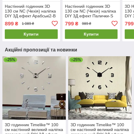
Настінний годинник 3D
Настінний годинник 3D
3D Н
130 см NC (Чехія) наліпка
130 см NC (Чехія) наліпка
130 
DIY 3Д ефект Арабські2-B
DIY 3Д ефект Палички-S
DIY 
великий оригінальний
дзеркальний великий
дзер
899
799
799
₴
₴
1 089 ₴
989 ₴
чорний
сріблястий
сріб
Купити
Купити
Акційні пропозиції та новинки
–25%
–25%
3D годинник Timelike™ 100
3D годинник Timelike™ 100
см настінний великий наліпка
см настінний великий наліпка