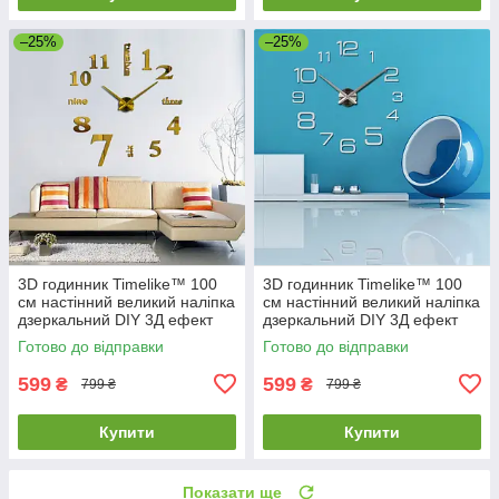
–25%
–25%
3D годинник Timelike™ 100
3D годинник Timelike™ 100
см настінний великий наліпка
см настінний великий наліпка
дзеркальний DIY 3Д ефект
дзеркальний DIY 3Д ефект
Написи-G золотистий
Арабські3-S сріблястий
Готово до відправки
Готово до відправки
599
599
₴
₴
799 ₴
799 ₴
Купити
Купити
Показати ще