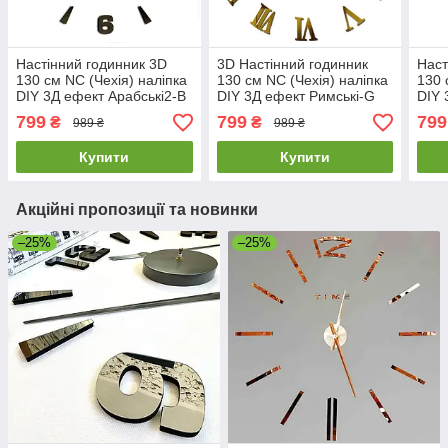
Настінний годинник 3D
3D Настінний годинник
Наст
130 см NC (Чехія) наліпка
130 см NC (Чехія) наліпка
130 
DIY 3Д ефект Арабські2-B
DIY 3Д ефект Римські-G
DIY 
великий оригінальний
великий золотистий
дзер
799
799
799
₴
₴
989 ₴
989 ₴
чорний
сріб
Купити
Купити
Акційні пропозиції та новинки
–25%
–25%