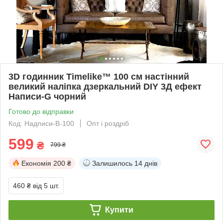
3D годинник Timelike™ 100 см настінний
великий наліпка дзеркальний DIY 3Д ефект
Написи-G чорний
Готово до відправки
Код: Надписи-B-100
Опт і роздріб
599
₴
799 ₴
Економія
200 ₴
Залишилось
14 днів
460 ₴
від 5 шт.
Купити