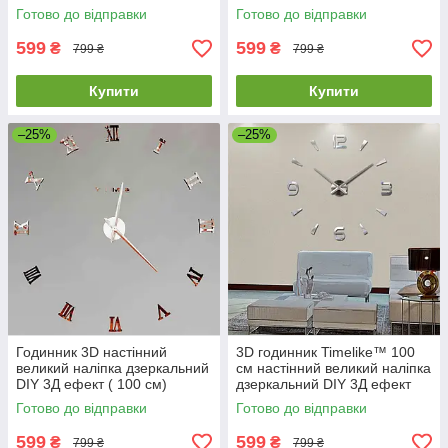
Написи-Cu-100 бронзовий
Римські-Wh-100 білий
Готово до відправки
Готово до відправки
мідний
599
599
₴
₴
799 ₴
799 ₴
Купити
Купити
–25%
–25%
Годинник 3D настінний
3D годинник Timelike™ 100
великий наліпка дзеркальний
см настінний великий наліпка
DIY 3Д ефект ( 100 см)
дзеркальний DIY 3Д ефект
Римські-Cu-100 бронзовий
Арабські2-S сріблястий
Готово до відправки
Готово до відправки
мідний
599
599
₴
₴
799 ₴
799 ₴