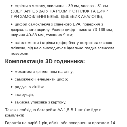
стрілки з металу, хвилинна - 39 см, часова - 31 см
(ЗВЕРТАЙТЕ УВАГУ НА РОЗМІР СТРІЛОК ТА ЦИФР
ПРИ ЗАМОВЛЕННІ БІЛЬШ ДЕШЕВИХ АНАЛОГІВ);
цифри самоклеючі з спіненого EVA, поверхня з
дзеркального акрилу. Розмір цифр - висота 73-166 мм,
ширина 40-88 мм, товщина 9 мм;
всі елементи і стрілки циферблату покриті захисною
плівкою, під нею знаходиться ідеально гладка глянсова
поверхня.
Комплектація 3D годинника:
механізм з кріпленням на стіну;
самоклеючі елементи цифр;
радіусна лінійка;
інструкція;
захисна упаковка з картону.
Також необхідна батарейка АА 1,5 В 1 шт. (не йде в
комплекті).
Гарантія на виріб 1 рік, обмін або повернення протягом 14