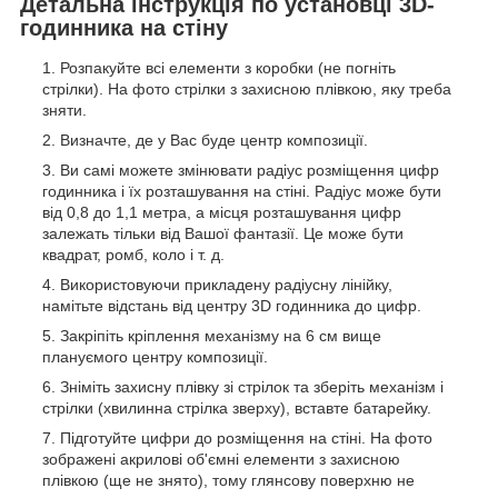
Детальна інструкція по установці 3D-
годинника на стіну
Розпакуйте всі елементи з коробки (не погніть
стрілки). На фото стрілки з захисною плівкою, яку треба
зняти.
Визначте, де у Вас буде центр композиції.
Ви самі можете змінювати радіус розміщення цифр
годинника і їх розташування на стіні. Радіус може бути
від 0,8 до 1,1 метра, а місця розташування цифр
залежать тільки від Вашої фантазії. Це може бути
квадрат, ромб, коло і т. д.
Використовуючи прикладену радіусну лінійку,
намітьте відстань від центру 3D годинника до цифр.
Закріпіть кріплення механізму на 6 см вище
плануємого центру композиції.
Зніміть захисну плівку зі стрілок та зберіть механізм і
стрілки (хвилинна стрілка зверху), вставте батарейку.
Підготуйте цифри до розміщення на стіні. На фото
зображені акрилові об'ємні елементи з захисною
плівкою (ще не знято), тому глянсову поверхню не