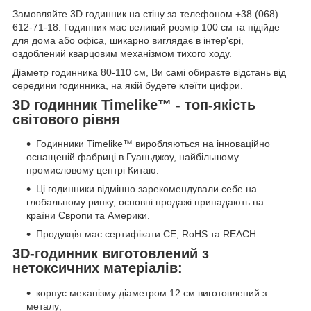
Замовляйте 3D годинник на стіну за телефоном +38 (068)
612-71-18. Годинник має великий розмір 100 см та підійде
для дома або офіса, шикарно виглядає в інтер'єрі,
оздоблений кварцовим механізмом тихого ходу.
Діаметр годинника 80-110 см, Ви самі обираєте відстань від
середини годинника, на якій будете клеїти цифри.
3D годинник Timelike™ - топ-якість
світового рівня
Годинники Timelike™ виробляються на інноваційно
оснащеній фабриці в Гуаньджоу, найбільшому
промисловому центрі Китаю.
Ці годинники відмінно зарекомендували себе на
глобальному ринку, основні продажі припадають на
країни Європи та Америки.
Продукція має сертифікати CE, RoHS та REACH.
3D-годинник виготовлений з
нетоксичних матеріалів:
корпус механізму діаметром 12 см виготовлений з
металу;