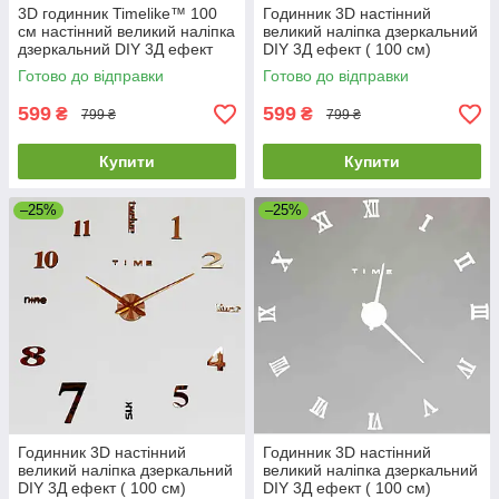
3D годинник Timelike™ 100
Годинник 3D настінний
см настінний великий наліпка
великий наліпка дзеркальний
дзеркальний DIY 3Д ефект
DIY 3Д ефект ( 100 см)
Арабські2-Gr в їдальню сірий
Палички-Cu-100 бронзовий
Готово до відправки
Готово до відправки
мідний
599
599
₴
₴
799 ₴
799 ₴
Купити
Купити
–25%
–25%
Годинник 3D настінний
Годинник 3D настінний
великий наліпка дзеркальний
великий наліпка дзеркальний
DIY 3Д ефект ( 100 см)
DIY 3Д ефект ( 100 см)