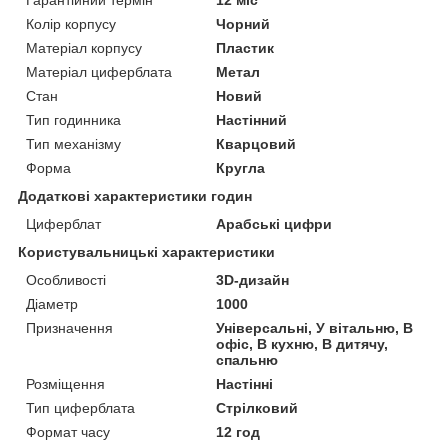
Гарантійний термін
12 міс
Колір корпусу
Чорний
Матеріал корпусу
Пластик
Матеріал циферблата
Метал
Стан
Новий
Тип годинника
Настінний
Тип механізму
Кварцовий
Форма
Кругла
Додаткові характеристики годин
Циферблат
Арабські цифри
Користувальницькі характеристики
Особливості
3D-дизайн
Діаметр
1000
Призначення
Універсальні, У вітальню, В
офіс, В кухню, В дитячу,
спальню
Розміщення
Настінні
Тип циферблата
Стрілковий
Формат часу
12 год