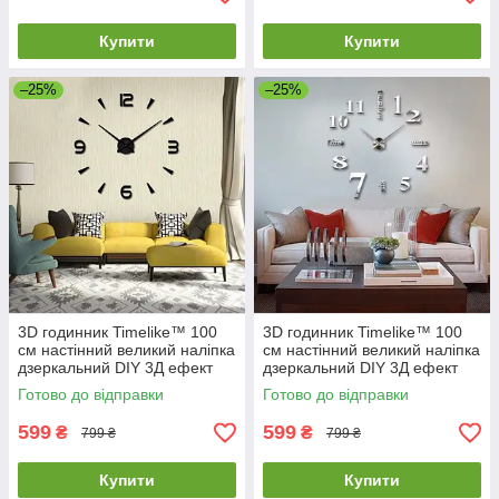
Купити
Купити
–25%
–25%
3D годинник Timelike™ 100
3D годинник Timelike™ 100
см настінний великий наліпка
см настінний великий наліпка
дзеркальний DIY 3Д ефект
дзеркальний DIY 3Д ефект
Арабські2-B в їдальню
Написи-S сріблястий
Готово до відправки
Готово до відправки
чорний
599
599
₴
₴
799 ₴
799 ₴
Купити
Купити