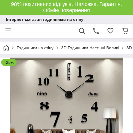
98% позитивних відгуків. Наложка. Гарантія.
Обмін/Повернення
Інтернет-магазин годинників на стіну
Годинники на стіну
3D Годинники Настінні Великі
3D 
–25%