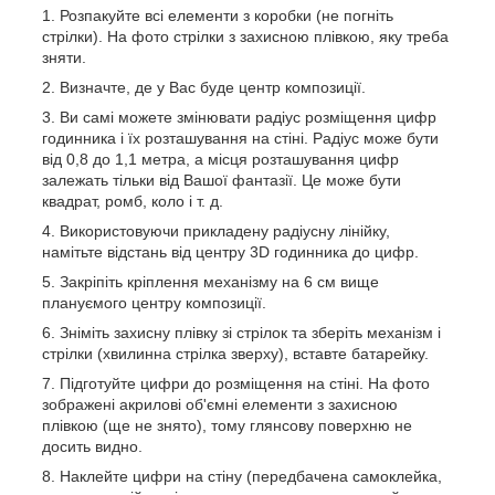
Розпакуйте всі елементи з коробки (не погніть
стрілки). На фото стрілки з захисною плівкою, яку треба
зняти.
Визначте, де у Вас буде центр композиції.
Ви самі можете змінювати радіус розміщення цифр
годинника і їх розташування на стіні. Радіус може бути
від 0,8 до 1,1 метра, а місця розташування цифр
залежать тільки від Вашої фантазії. Це може бути
квадрат, ромб, коло і т. д.
Використовуючи прикладену радіусну лінійку,
намітьте відстань від центру 3D годинника до цифр.
Закріпіть кріплення механізму на 6 см вище
плануємого центру композиції.
Зніміть захисну плівку зі стрілок та зберіть механізм і
стрілки (хвилинна стрілка зверху), вставте батарейку.
Підготуйте цифри до розміщення на стіні. На фото
зображені акрилові об'ємні елементи з захисною
плівкою (ще не знято), тому глянсову поверхню не
досить видно.
Наклейте цифри на стіну (передбачена самоклейка,