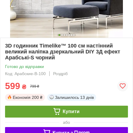
3D годинник Timelike™ 100 см настінний
великий наліпка дзеркальний DIY 3Д ефект
Арабські-S чорний
Готово до відправки
Код: Арабские-B-100
Роздріб
599
₴
799 ₴
Економія
200 ₴
Залишилось
13 днів
Купити
або
Купити з