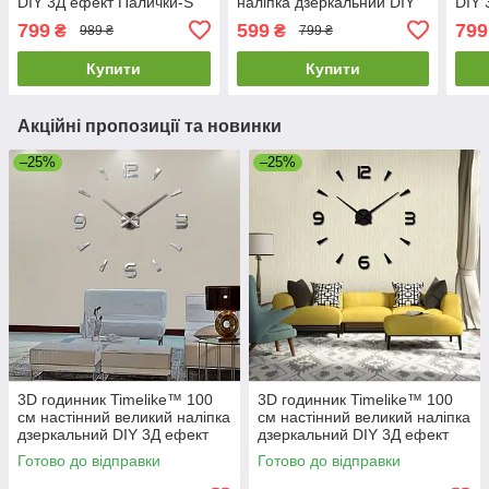
DIY 3Д ефект Палички-S
наліпка дзеркальний DIY
DIY 
дзеркальний великий
3Д ефект Арабські2-S
дзер
799
599
799
₴
₴
989 ₴
799 ₴
сріблястий
сріблястий
сріб
Купити
Купити
Акційні пропозиції та новинки
–25%
–25%
3D годинник Timelike™ 100
3D годинник Timelike™ 100
см настінний великий наліпка
см настінний великий наліпка
дзеркальний DIY 3Д ефект
дзеркальний DIY 3Д ефект
Арабські2-S сріблястий
Арабські2-B в їдальню
Готово до відправки
Готово до відправки
чорний