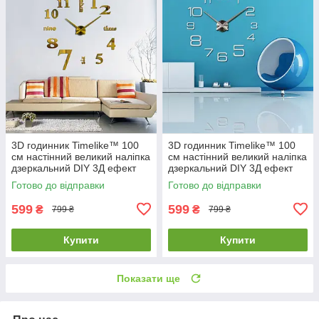
3D годинник Timelike™ 100
3D годинник Timelike™ 100
см настінний великий наліпка
см настінний великий наліпка
дзеркальний DIY 3Д ефект
дзеркальний DIY 3Д ефект
Написи-G золотистий
Арабські3-S сріблястий
Готово до відправки
Готово до відправки
599
599
₴
₴
799 ₴
799 ₴
Купити
Купити
Показати ще