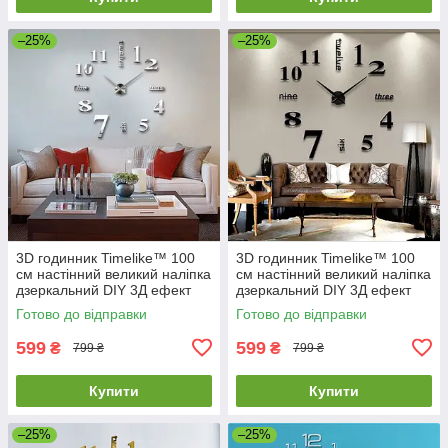
–25%
–25%
3D годинник Timelike™ 100
3D годинник Timelike™ 100
см настінний великий наліпка
см настінний великий наліпка
дзеркальний DIY 3Д ефект
дзеркальний DIY 3Д ефект
Написи-S сріблястий
Написи-B чорний
Готово до відправки
Готово до відправки
599
599
₴
₴
799 ₴
799 ₴
Купити
Купити
–25%
–25%