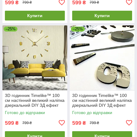
599
599
₴
₴
799 ₴
799 ₴
Купити
Купити
–25%
–25%
3D годинник Timelike™ 100
3D годинник Timelike™ 100
см настінний великий наліпка
см настінний великий наліпка
дзеркальний DIY 3Д ефект
дзеркальний DIY 3Д ефект
Арабські2-G золотистий
Арабські2-Gr в їдальню сірий
Готово до відправки
Готово до відправки
599
599
₴
₴
799 ₴
799 ₴
Купити
Купити