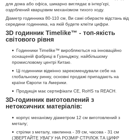
для дома або офіса, шикарно виглядає в інтер'єрі,
оздоблений кварцовим механізмом тихого ходу.
Діаметр годинника 80-110 см, Ви самі обираєте відстань від
середини годинника, на якій будете клеїти цифри.
3D годинник Timelike™ - топ-якість
світового рівня
Годинники Timelike™ виробляються на інноваційно
оснащеній фабриці в Гуаньджоу, найбільшому
промисловому центрі Китаю.
Ці годинники відмінно зарекомендували себе на
глобальному ринку, основні продажі припадають на
країни Європи та Америки.
Продукція має сертифікати CE, RoHS та REACH.
3D-годинник виготовлений з
нетоксичних матеріалів:
корпус механізму діаметром 12 см виготовлений з
металу;
стрілки з металу, хвилинна - 39 см, часова - 31 см
(ЗВЕРТАЙТЕ УВАГУ НА РОЗМІР СТРІЛОК ТА ЦИФР