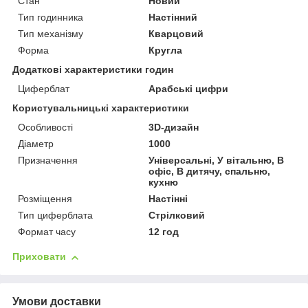
Стан
Новий
Тип годинника
Настінний
Тип механізму
Кварцовий
Форма
Кругла
Додаткові характеристики годин
Циферблат
Арабські цифри
Користувальницькі характеристики
Особливості
3D-дизайн
Діаметр
1000
Призначення
Універсальні, У вітальню, В
офіс, В дитячу, спальню,
кухню
Розміщення
Настінні
Тип циферблата
Стрілковий
Формат часу
12 год
Приховати
Умови доставки