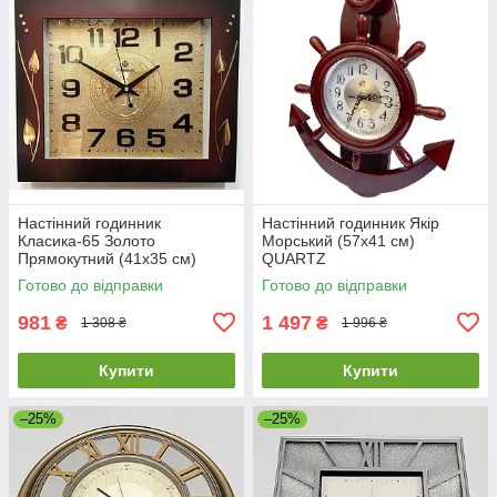
Настінний годинник
Настінний годинник Якір
Класика-65 Золото
Морський (57х41 см)
Прямокутний (41х35 cм)
QUARTZ
Готово до відправки
Готово до відправки
981
1 497
₴
₴
1 308 ₴
1 996 ₴
Купити
Купити
–25%
–25%