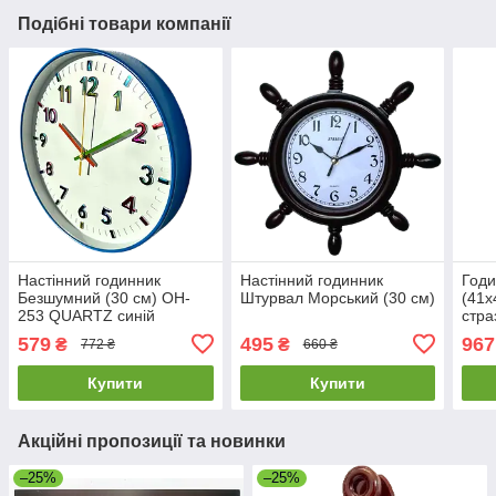
Подібні товари компанії
Настінний годинник
Настінний годинник
Год
Безшумний (30 см) OH-
Штурвал Морський (30 см)
(41х
253 QUARTZ синій
стра
дитячий
Епл 
579
495
967
₴
₴
772 ₴
660 ₴
Купити
Купити
Акційні пропозиції та новинки
–25%
–25%