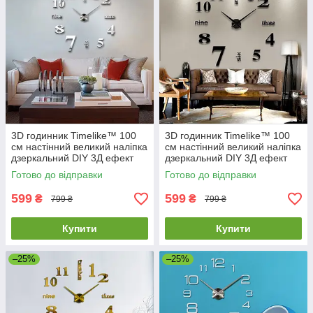
3D годинник Timelike™ 100
3D годинник Timelike™ 100
см настінний великий наліпка
см настінний великий наліпка
дзеркальний DIY 3Д ефект
дзеркальний DIY 3Д ефект
Написи-S сріблястий
Написи-B чорний
Готово до відправки
Готово до відправки
599
599
₴
₴
799 ₴
799 ₴
Купити
Купити
–25%
–25%