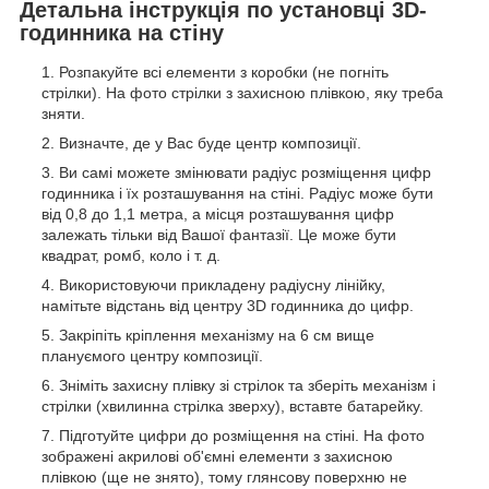
Детальна інструкція по установці 3D-
годинника на стіну
Розпакуйте всі елементи з коробки (не погніть
стрілки). На фото стрілки з захисною плівкою, яку треба
зняти.
Визначте, де у Вас буде центр композиції.
Ви самі можете змінювати радіус розміщення цифр
годинника і їх розташування на стіні. Радіус може бути
від 0,8 до 1,1 метра, а місця розташування цифр
залежать тільки від Вашої фантазії. Це може бути
квадрат, ромб, коло і т. д.
Використовуючи прикладену радіусну лінійку,
намітьте відстань від центру 3D годинника до цифр.
Закріпіть кріплення механізму на 6 см вище
плануємого центру композиції.
Зніміть захисну плівку зі стрілок та зберіть механізм і
стрілки (хвилинна стрілка зверху), вставте батарейку.
Підготуйте цифри до розміщення на стіні. На фото
зображені акрилові об'ємні елементи з захисною
плівкою (ще не знято), тому глянсову поверхню не