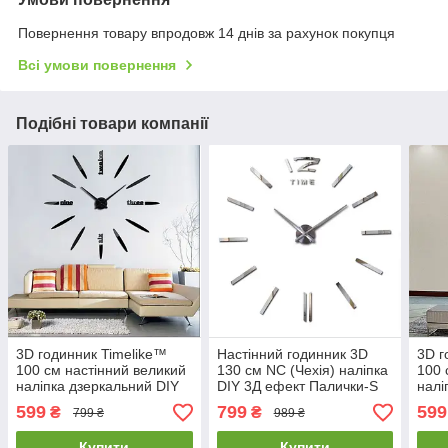
Повернення товару впродовж 14 днів за рахунок покупця
Всі умови повернення
Подібні товари компанії
3D годинник Timelike™
Настінний годинник 3D
3D г
100 см настінний великий
130 см NC (Чехія) наліпка
100 
наліпка дзеркальний DIY
DIY 3Д ефект Палички-S
налі
3Д ефект Стріли-B в кухню
дзеркальний великий
3Д е
599
799
599
₴
₴
799 ₴
989 ₴
чорний
сріблястий
сріб
Купити
Купити