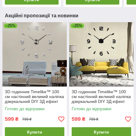
Акційні пропозиції та новинки
–25%
–25%
3D годинник Timelike™ 100
3D годинник Timelike™ 100
см настінний великий наліпка
см настінний великий наліпка
дзеркальний DIY 3Д ефект
дзеркальний DIY 3Д ефект
Арабські2-S сріблястий
Арабські2-B в їдальню
Готово до відправки
Готово до відправки
чорний
599
599
₴
₴
799 ₴
799 ₴
Купити
Купити