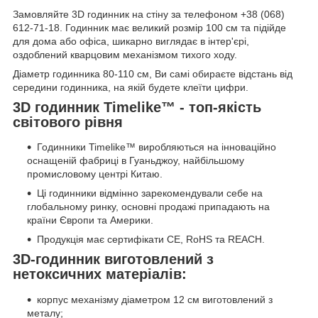
Замовляйте 3D годинник на стіну за телефоном +38 (068)
612-71-18. Годинник має великий розмір 100 см та підійде
для дома або офіса, шикарно виглядає в інтер'єрі,
оздоблений кварцовим механізмом тихого ходу.
Діаметр годинника 80-110 см, Ви самі обираєте відстань від
середини годинника, на якій будете клеїти цифри.
3D годинник Timelike™ - топ-якість
світового рівня
Годинники Timelike™ виробляються на інноваційно
оснащеній фабриці в Гуаньджоу, найбільшому
промисловому центрі Китаю.
Ці годинники відмінно зарекомендували себе на
глобальному ринку, основні продажі припадають на
країни Європи та Америки.
Продукція має сертифікати CE, RoHS та REACH.
3D-годинник виготовлений з
нетоксичних матеріалів:
корпус механізму діаметром 12 см виготовлений з
металу;