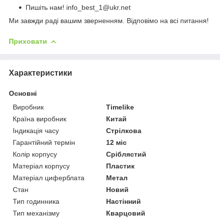
Пишіть нам! info_best_1@ukr.net
Ми завжди раді вашим зверненням. Відповімо на всі питання!
Приховати
Характеристики
Основні
Виробник
Timelike
Країна виробник
Китай
Індикація часу
Стрілкова
Гарантійний термін
12 міс
Колір корпусу
Сріблястий
Матеріал корпусу
Пластик
Матеріал циферблата
Метал
Стан
Новий
Тип годинника
Настінний
Тип механізму
Кварцовий