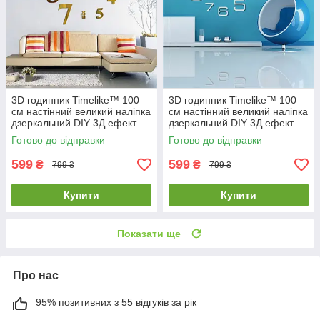
3D годинник Timelike™ 100
3D годинник Timelike™ 100
см настінний великий наліпка
см настінний великий наліпка
дзеркальний DIY 3Д ефект
дзеркальний DIY 3Д ефект
Написи-G золотистий
Арабські3-S сріблястий
Готово до відправки
Готово до відправки
599
599
₴
₴
799 ₴
799 ₴
Купити
Купити
Показати ще
Про нас
95% позитивних з 55 відгуків за рік