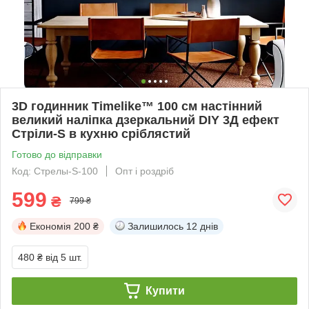
3D годинник Timelike™ 100 см настінний
великий наліпка дзеркальний DIY 3Д ефект
Стріли-S в кухню сріблястий
Готово до відправки
Код: Стрелы-S-100
Опт і роздріб
599
₴
799 ₴
Економія
200 ₴
Залишилось
12 днів
480 ₴
від 5 шт.
Купити