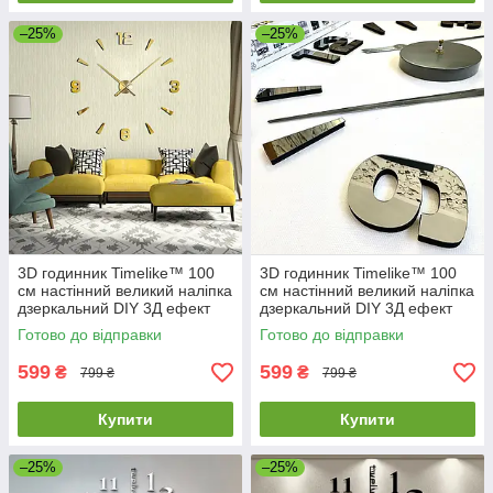
–25%
–25%
3D годинник Timelike™ 100
3D годинник Timelike™ 100
см настінний великий наліпка
см настінний великий наліпка
дзеркальний DIY 3Д ефект
дзеркальний DIY 3Д ефект
Арабські2-G золотистий
Арабські2-Gr в їдальню сірий
Готово до відправки
Готово до відправки
599
599
₴
₴
799 ₴
799 ₴
Купити
Купити
–25%
–25%